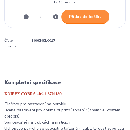
517 Kč
bez DPH
Přidat do košíku
Číslo
100KNKL0017
produktu:
Kompletní specifikace
KNIPEX COBRA kleště 8701180
Tlačítko pro nastavení na obrobku
Jemné nastavení pro optimální přizpůsobení různým velikostem
obrobků
Samosvorné na trubkách a maticích
Úchopové povrchy se speciálně tvrzenými zuby, tvrdost zubů cca