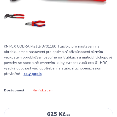
KNIPEX COBRA kleště 8701180 Tlačítko pro nastavení na
obrobkuJemné nastavení pro optimální přizpůsobení různým
velikostem obrobkůSamosvorné na trubkách a maticíchÚchopové
povrchy se speciálně tvrzenými zuby, tvrdost zubů cca 61 HRC,
vysoká odolnost vůči opotřebení a stabilní uchopeníDesign
převlečné...
celý popis
Dostupnost
Není skladem
625 Kč
/
ks