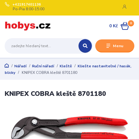
+421917401136
Po-Pia 8:00-15:00
0
0 Kč
Menu
Nářadí
Ruční nářadí
Kleště
Kliešte nastaviteľné / hasák,
blicky
KNIPEX COBRA kleště 8701180
KNIPEX COBRA kleště 8701180