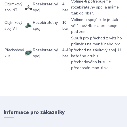
Volíme-li potřebujeme
Rozebíratelný
Objímkový
4
rozebíratelný spoj a máme
spoj
spoj NT
bar
tlak do 4bar.
Volíme u spojů, kde je tlak
Rozebíratelný
Objímkový
10
větší než 4bar a pro spoje
spoj
spoj VT
bar
pod zemí.
Slouží pro přechod z většího
průměru na menší nebo pro
Rozebíratelný
přechod na závitový spoj. U
Přechodový
4.-10
spoj
každého druhu
kus
bar
přechodového kusu je
předepsán max. tlak.
Informace pro zákazníky