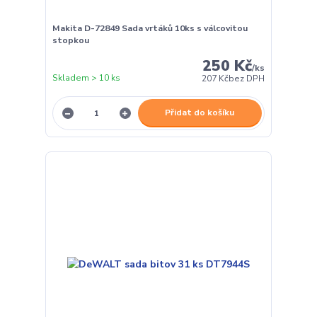
Makita D-72849 Sada vrtáků 10ks s válcovitou
stopkou
250 Kč
/
ks
Skladem > 10 ks
207 Kč
bez DPH
Přidat do košíku