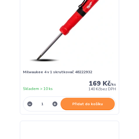
Milwaukee 4 v 1 skrutkovač 48222932
169 Kč
/
ks
Skladem > 10 ks
140 Kč
bez DPH
Přidat do košíku