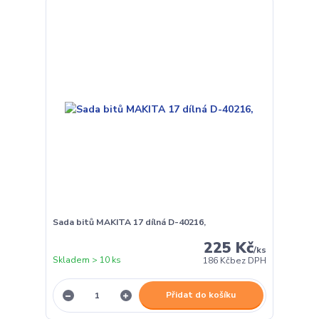
Sada bitů MAKITA 17 dílná D-40216,
225 Kč
/
ks
Skladem > 10 ks
186 Kč
bez DPH
Přidat do košíku