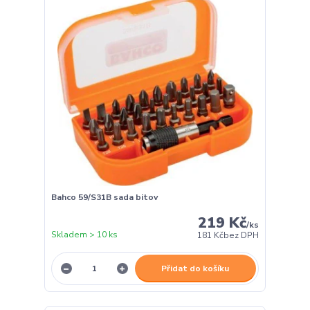
Bahco 59/S31B sada bitov
219 Kč
/
ks
Skladem > 10 ks
181 Kč
bez DPH
Přidat do košíku