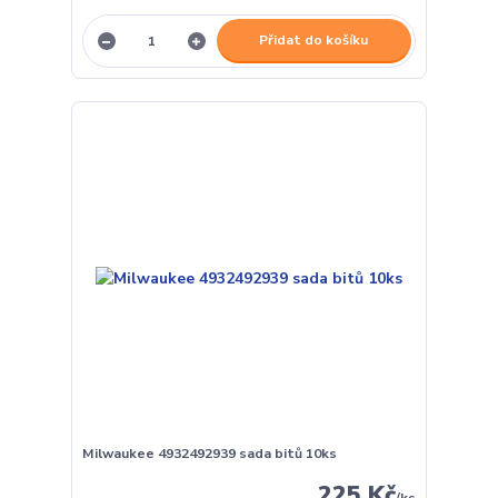
Přidat do košíku
Milwaukee 4932492939 sada bitů 10ks
225 Kč
/
ks