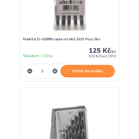
Makita D-03888 sada vrtáků SDS Plus 5ks
125 Kč
/
ks
Skladem > 10 ks
103 Kč
bez DPH
Přidat do košíku