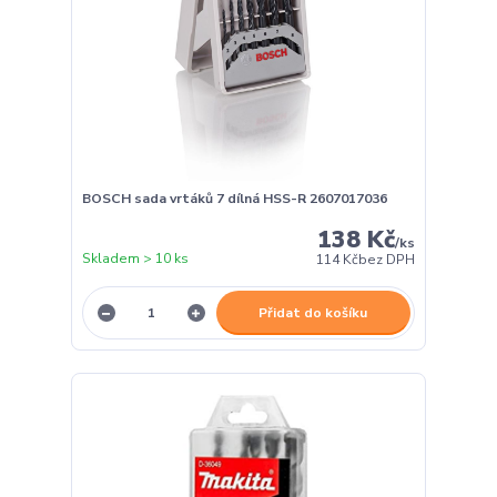
BOSCH sada vrtáků 7 dílná HSS-R 2607017036
138 Kč
/
ks
Skladem > 10 ks
114 Kč
bez DPH
Přidat do košíku