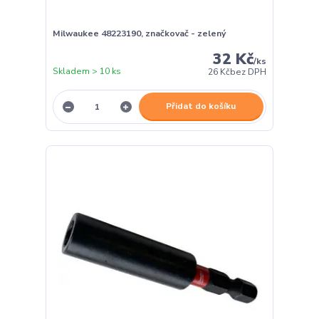
Milwaukee 48223190, značkovač - zelený
32 Kč
/
ks
Skladem > 10 ks
26 Kč
bez DPH
Přidat do košíku