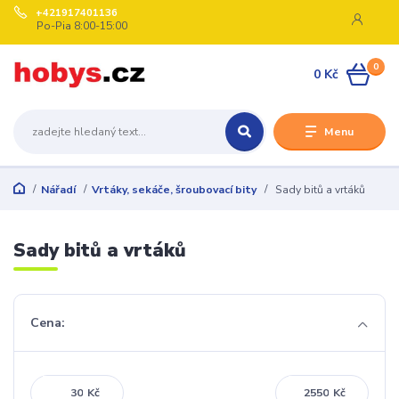
+421917401136
Po-Pia 8:00-15:00
0
0 Kč
Menu
Nářadí
Vrtáky, sekáče, šroubovací bity
Sady bitů a vrtáků
Sady bitů a vrtáků
Cena:
Kč
Kč