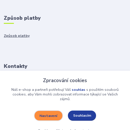
Způsob platby
Způsob platby
Kontakty
Zpracování cookies
+421917401136
Po-Pia 8:00-15:00
Náš e-shop a partneři potřebují Váš
souhlas
s použitím souborů
cookies, aby Vám mohli zobrazovat informace týkající se Vašich
zájmů.
info@hobys.cz
Souhlasím
Nastavení