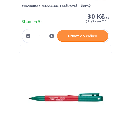
Milwaukee 48223100, značkovač - černý
30 Kč
/
ks
Skladem 9 ks
25 Kč
bez DPH
Přidat do košíku