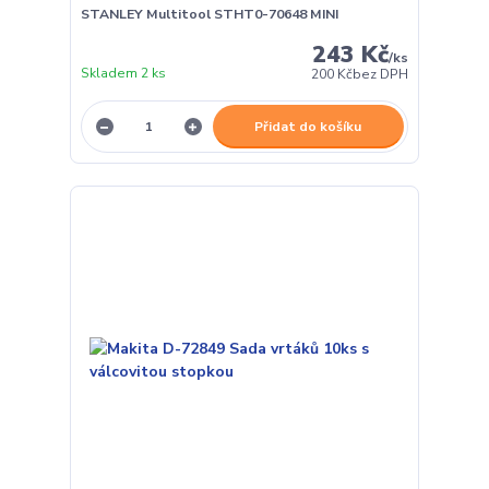
STANLEY Multitool STHT0-70648 MINI
243 Kč
/
ks
Skladem 2 ks
200 Kč
bez DPH
Přidat do košíku