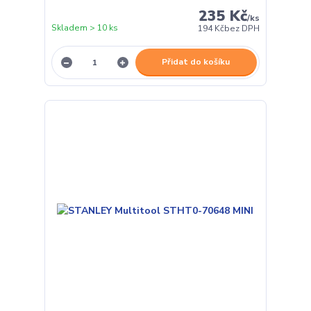
235 Kč
/
ks
Skladem > 10 ks
194 Kč
bez DPH
Přidat do košíku