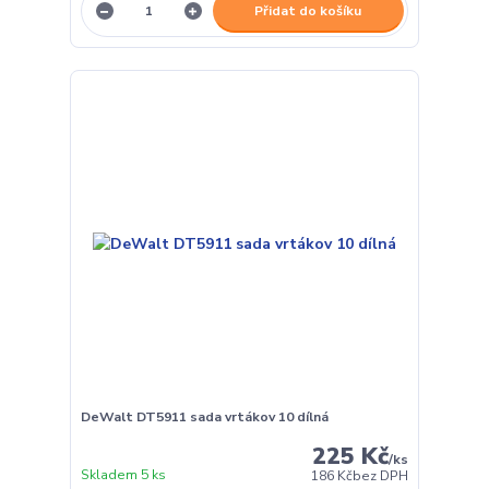
Přidat do košíku
DeWalt DT5911 sada vrtákov 10 dílná
225 Kč
/
ks
Skladem 5 ks
186 Kč
bez DPH