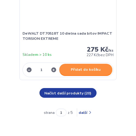
DeWALT DT70518T 10 dielna sada bitov IMPACT
TORSION EXTREME
275 Kč
/
ks
Skladem > 10 ks
227 Kč
bez DPH
Přidat do košíku
Načíst další produkty (20)
strana
z 5
další