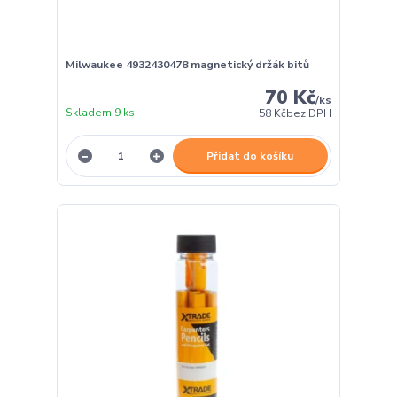
Milwaukee 4932430478 magnetický držák bitů
70 Kč
/
ks
Skladem 9 ks
58 Kč
bez DPH
Přidat do košíku