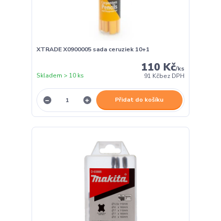
XTRADE X0900005 sada ceruziek 10+1
110 Kč
/
ks
Skladem > 10 ks
91 Kč
bez DPH
Přidat do košíku