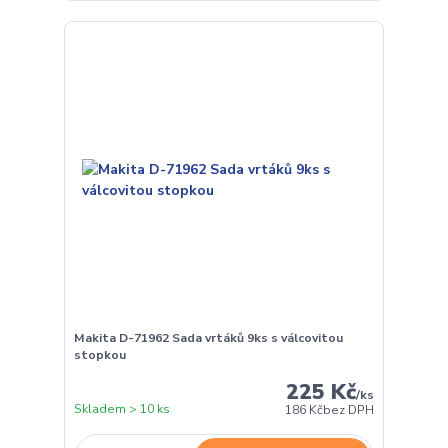
Makita D-71962 Sada vrtáků 9ks s válcovitou
stopkou
225 Kč
/
ks
Skladem > 10 ks
186 Kč
bez DPH