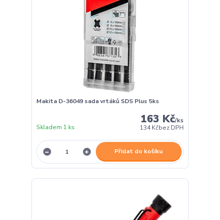
Makita D-36049 sada vrtáků SDS Plus 5ks
163 Kč
/
ks
Skladem 1 ks
134 Kč
bez DPH
Přidat do košíku