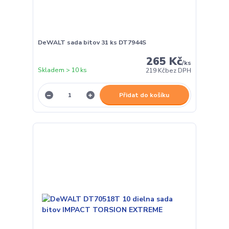
DeWALT sada bitov 31 ks DT7944S
265 Kč
/
ks
Skladem > 10 ks
219 Kč
bez DPH
Přidat do košíku