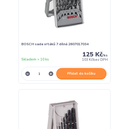
BOSCH sada vrtáků 7 dílná 2607017034
125 Kč
/
ks
Skladem > 10 ks
103 Kč
bez DPH
Přidat do košíku