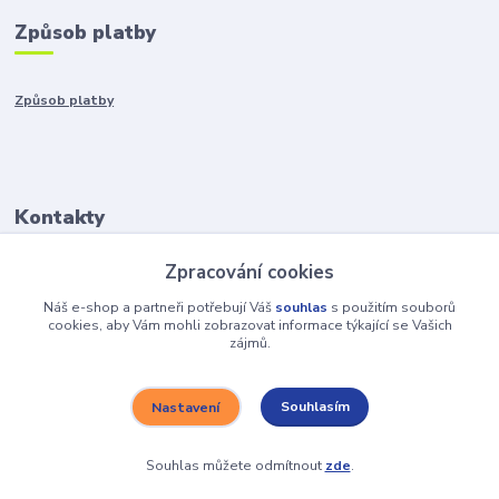
Způsob platby
Způsob platby
Kontakty
Zpracování cookies
+421917401136
Po-Pia 8:00-15:00
Náš e-shop a partneři potřebují Váš
souhlas
s použitím souborů
cookies, aby Vám mohli zobrazovat informace týkající se Vašich
zájmů.
info@hobys.cz
Souhlasím
Nastavení
Souhlas můžete odmítnout
zde
.
Vytvořeno na
Eshop-rychle.cz