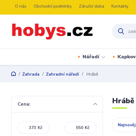
O nás
Obchodní podmínky
Záruční doba
Kontakty
Nářadí
Kapkov
Zahrada
Zahradní nářadí
Hrábě
Hrábě
Cena:
Nejnověj
Kč
Kč