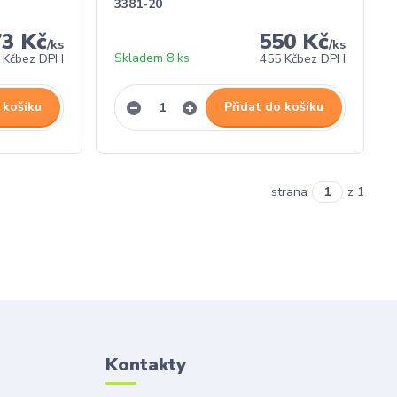
3381-20
73 Kč
550 Kč
/
ks
/
ks
Skladem 8 ks
 Kč
bez DPH
455 Kč
bez DPH
 košíku
Přidat do košíku
strana
z 1
Kontakty