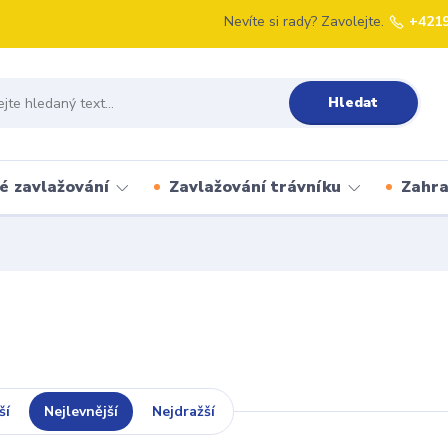
Nevíte si rady? Zavolejte.
+421
Hledat
é zavlažování
Zavlažování trávníku
Zahr
ší
Nejlevnější
Nejdražší