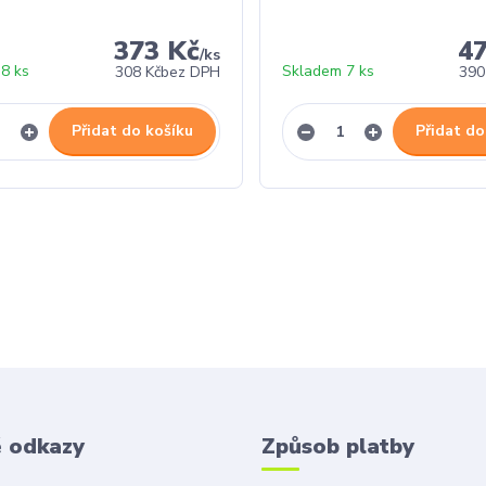
373 Kč
4
/
ks
8 ks
Skladem 7 ks
308 Kč
bez DPH
390
Přidat do košíku
Přidat do
é odkazy
Způsob platby