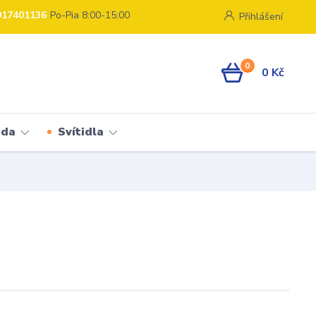
917401136
Po-Pia 8:00-15:00
Přihlášení
0
0 Kč
ada
Svítidla