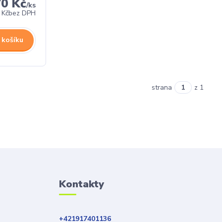
70 Kč
/
ks
 Kč
bez DPH
 košíku
strana
z 1
Kontakty
+421917401136