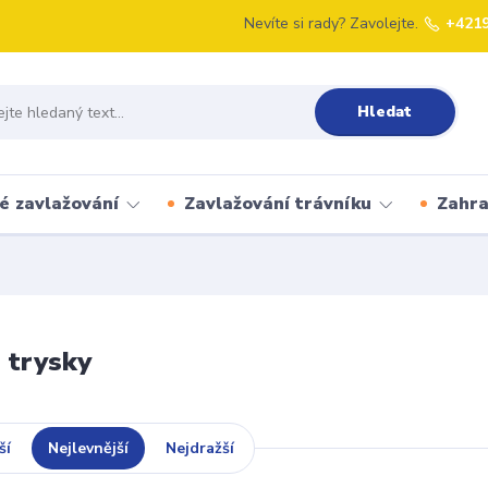
Nevíte si rady? Zavolejte.
+421
Hledat
é zavlažování
Zavlažování trávníku
Zahr
 trysky
ší
Nejlevnější
Nejdražší