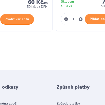
60 Kč
Skladem
/
ks
> 10 ks
58
50 Kč
bez DPH
Přidat do
Zvolit variantu
é odkazy
Způsob platby
Způsob platby
ýměna zboží