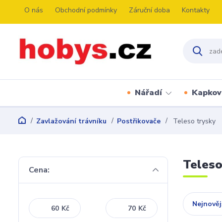
O nás
Obchodní podmínky
Záruční doba
Kontakty
Nářadí
Kapkov
Zavlažování trávníku
Postřikovače
Teleso trysky
Teleso
Cena:
Nejnověj
Kč
Kč