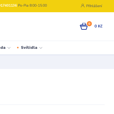
917401136
Po-Pia 8:00-15:00
Přihlášení
0
0 Kč
ada
Svítidla