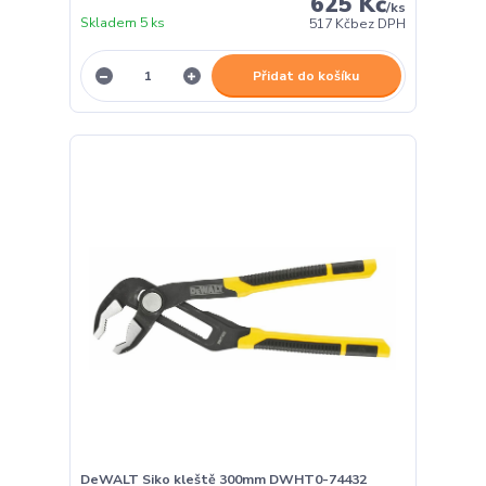
625 Kč
/
ks
Skladem 5 ks
517 Kč
bez DPH
Přidat do košíku
DeWALT Siko kleště 300mm DWHT0-74432