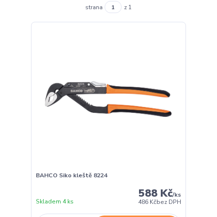
strana
z 1
BAHCO Siko kleště 8224
588 Kč
/
ks
Skladem 4 ks
486 Kč
bez DPH