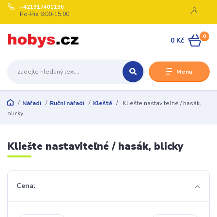
+421917401136
Po-Pia 8:00-15:00
0
0 Kč
Menu
Nářadí
Ruční nářadí
Kleště
Kliešte nastaviteľné / hasák,
blicky
Kliešte nastaviteľné / hasák, blicky
Cena: