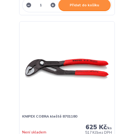
Přidat do košíku
KNIPEX COBRA kleště 8701180
625 Kč
/
ks
Není skladem
517 Kč
bez DPH