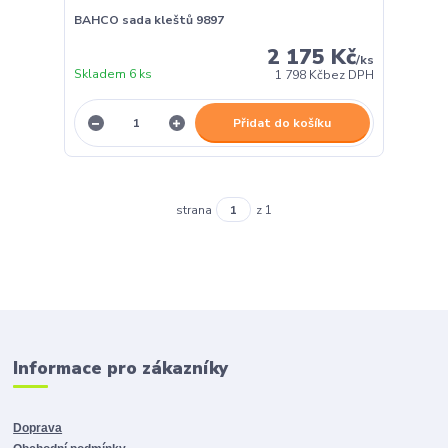
BAHCO sada kleštů 9897
2 175 Kč
/
ks
Skladem 6 ks
1 798 Kč
bez DPH
Přidat do košíku
strana
z 1
Informace pro zákazníky
Doprava