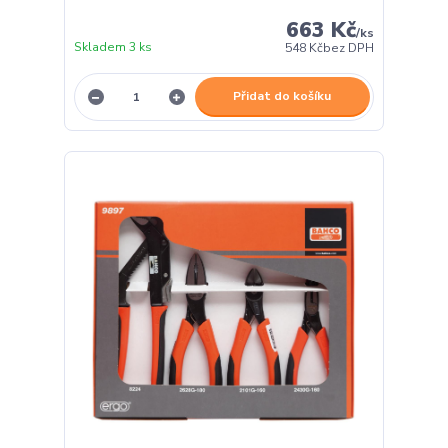
663 Kč
/
ks
Skladem 3 ks
548 Kč
bez DPH
Přidat do košíku