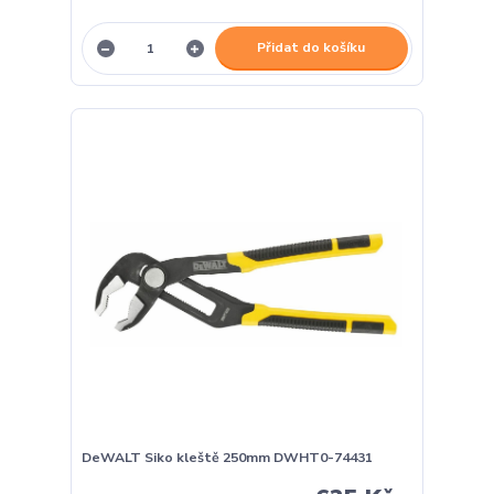
Přidat do košíku
DeWALT Siko kleště 250mm DWHT0-74431