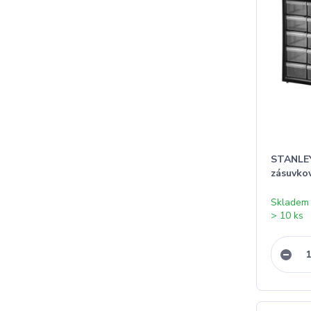
STANLEY
zásuvkov
Skladem
> 10 ks