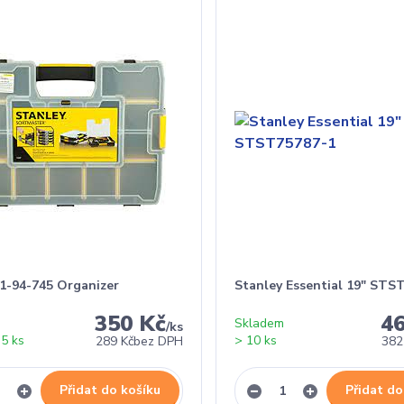
 1-94-745 Organizer
Stanley Essential 19" STS
350 Kč
4
Skladem
/
ks
5 ks
> 10 ks
289 Kč
bez DPH
382
Přidat do košíku
Přidat do