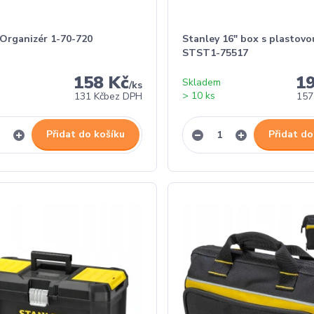
 Organizér 1-70-720
Stanley 16" box s plastovo
STST1-75517
158 Kč
1
Skladem
/
ks
> 10 ks
131 Kč
bez DPH
157
Přidat do košíku
Přidat do