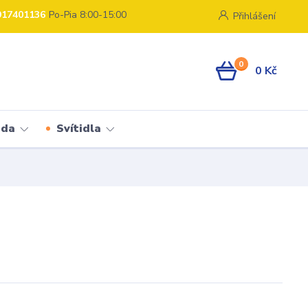
917401136
Po-Pia 8:00-15:00
Přihlášení
0
0 Kč
ada
Svítidla