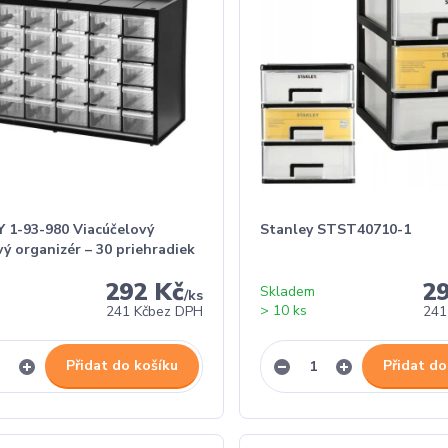
 1-93-980 Viacúčelový
Stanley STST40710-1
ý organizér – 30 priehradiek
292 Kč
2
Skladem
/
ks
> 10 ks
241 Kč
bez DPH
241
Přidat do košíku
Přidat do