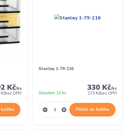
Stanley 1-79-216
92 Kč
330 Kč
/
ks
/
ks
Skladem 10 ks
 Kč
bez DPH
273 Kč
bez DPH
 košíku
Přidat do košíku