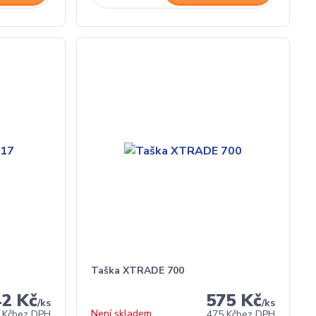
Taška XTRADE 700
42 Kč
575 Kč
/
ks
/
ks
Není skladem
 Kč
bez DPH
475 Kč
bez DPH