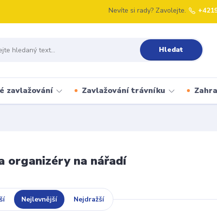
Nevíte si rady? Zavolejte.
+421
Hledat
é zavlažování
Zavlažování trávníku
Zahr
a organizéry na nářadí
ší
Nejlevnější
Nejdražší