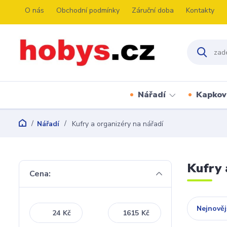
O nás
Obchodní podmínky
Záruční doba
Kontakty
Nářadí
Kapkov
Nářadí
Kufry a organizéry na nářadí
Kufry 
Cena:
Nejnověj
Kč
Kč