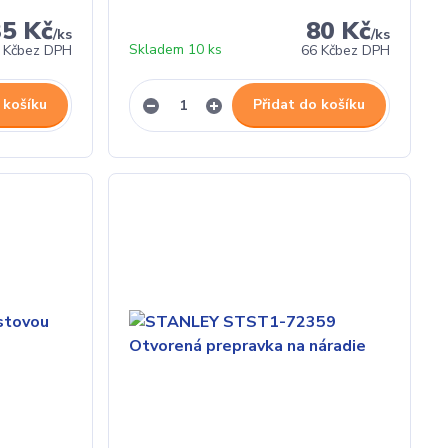
35 Kč
80 Kč
/
ks
/
ks
Skladem 10 ks
 Kč
bez DPH
66 Kč
bez DPH
 košíku
Přidat do košíku