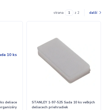
strana
z 2
další
ks deliace
STANLEY 1-97-525 Sada 10 ks veľkých
organizéry
deliacech priehradiek