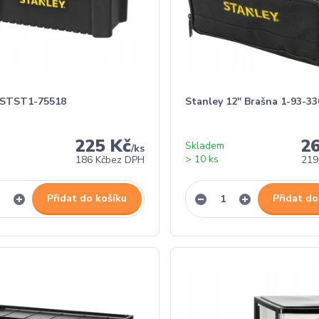
 STST1-75518
Stanley 12" Brašna 1-93-33
225 Kč
2
Skladem
/
ks
> 10 ks
186 Kč
bez DPH
219
Přidat do košíku
Přidat do