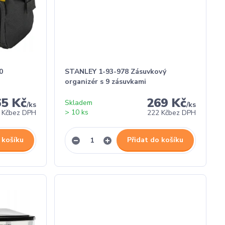
0
STANLEY 1-93-978 Zásuvkový
organizér s 9 zásuvkami
65 Kč
269 Kč
Skladem
/
ks
/
ks
> 10 ks
 Kč
bez DPH
222 Kč
bez DPH
 košíku
Přidat do košíku