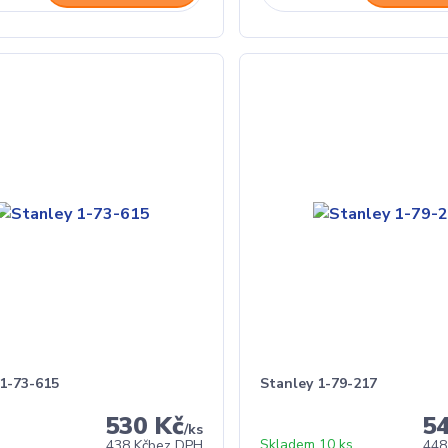
 1-73-615
Stanley 1-79-217
530 Kč
5
/
ks
Skladem 10 ks
438 Kč
bez DPH
448