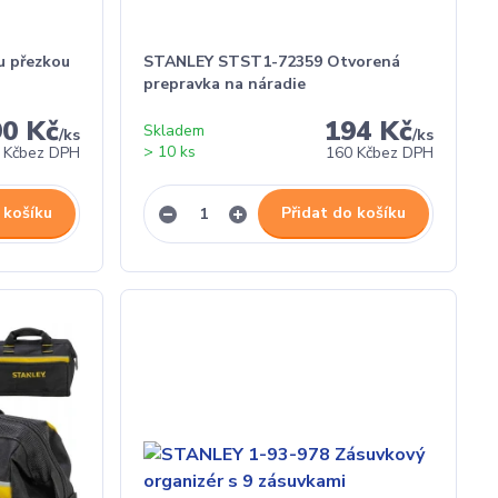
u přezkou
STANLEY STST1-72359 Otvorená
prepravka na náradie
90 Kč
194 Kč
Skladem
/
ks
/
ks
> 10 ks
 Kč
bez DPH
160 Kč
bez DPH
 košíku
Přidat do košíku