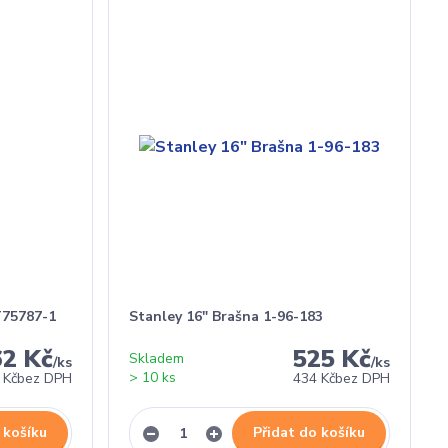
T75787-1
Stanley 16" Brašna 1-96-183
62 Kč
525 Kč
Skladem
/
ks
/
ks
> 10 ks
 Kč
bez DPH
434 Kč
bez DPH
 košíku
Přidat do košíku