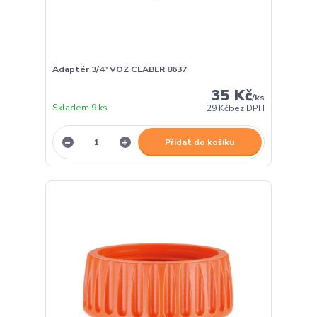
Adaptér 3/4" VOZ CLABER 8637
35 Kč
/
ks
Skladem 9 ks
29 Kč
bez DPH
Přidat do košíku