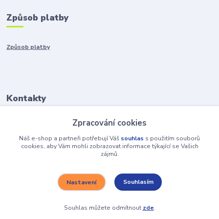
Způsob platby
Způsob platby
Kontakty
Zpracování cookies
+421917401136
Po-Pia 8:00-15:00
Náš e-shop a partneři potřebují Váš
souhlas
s použitím souborů
cookies, aby Vám mohli zobrazovat informace týkající se Vašich
zájmů.
info@hobys.cz
Souhlasím
Nastavení
Souhlas můžete odmítnout
zde
.
Vytvořeno na
Eshop-rychle.cz