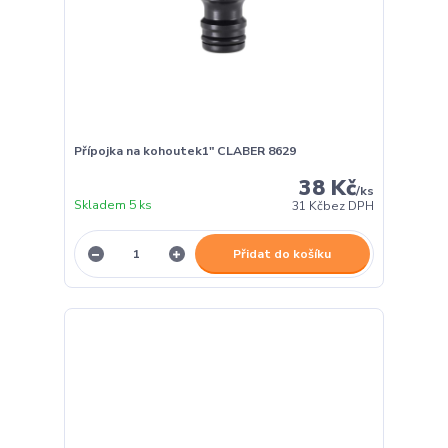
Přípojka na kohoutek1" CLABER 8629
38 Kč
/
ks
Skladem 5 ks
31 Kč
bez DPH
Přidat do košíku