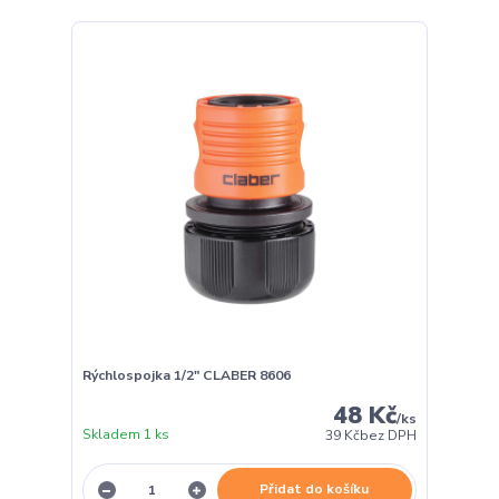
Rýchlospojka 1/2" CLABER 8606
48 Kč
/
ks
Skladem 1 ks
39 Kč
bez DPH
Přidat do košíku