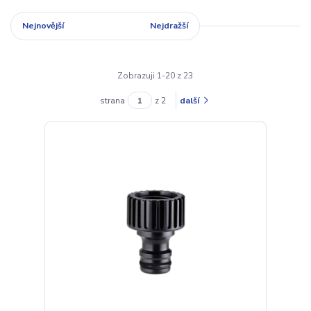
Nejnovější
Nejlevnější
Nejdražší
Zobrazuji 1-20 z 23
strana
z 2
další