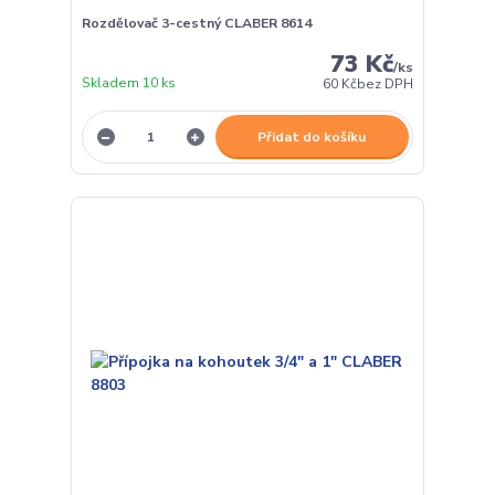
Rozdělovač 3-cestný CLABER 8614
73 Kč
/
ks
Skladem 10 ks
60 Kč
bez DPH
Přidat do košíku