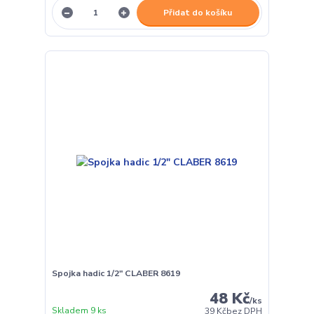
Přidat do košíku
Spojka hadic 1/2" CLABER 8619
48 Kč
/
ks
Skladem 9 ks
39 Kč
bez DPH