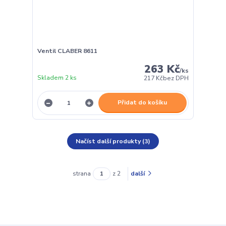
Ventil CLABER 8611
263 Kč
/
ks
Skladem 2 ks
217 Kč
bez DPH
Přidat do košíku
Načíst další produkty (3)
strana
z 2
další