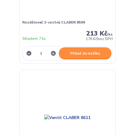
Rozdělovač 2-cestný CLABER 8599
213 Kč
/
ks
Skladem 7 ks
176 Kč
bez DPH
Přidat do košíku