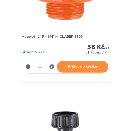
Adaptér 1" F - 3/4" M CLABER 8509
38 Kč
/
ks
Skladem 6 ks
31 Kč
bez DPH
Přidat do košíku