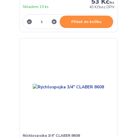
53 Kč
/
ks
Skladem 10 ks
43 Kč
bez DPH
Přidat do košíku
Rýchlospojka 3/4" CLABER 8608