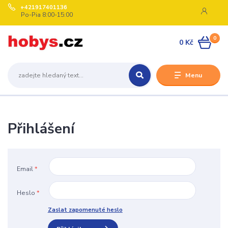
+421917401136
Po-Pia 8:00-15:00
0
0 Kč
Menu
Přihlášení
Email
*
Heslo
*
Zaslat zapomenuté heslo