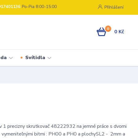
917401136
Po-Pia 8:00-15:00
Přihlášení
0
0 Kč
ada
Svítidla
v 1 precizny skrutkovač 48222932 na jemné práce s dvomi
i vymeniteľnými bitmi : PH00 a PH0 a plochySL2 - 2mm a