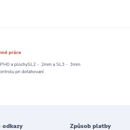
mné práce
 PH0 a plochySL2 - 2mm a SL3 - 3mm
ontrolu pri doťahovaní
é odkazy
Způsob platby