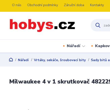
O nás
Obchodní podmínky
Záruční doba
Kontakty
Nářadí
Kapkov
Nářadí
Vrtáky, sekáče, šroubovací bity
Sady bitů a
Milwaukee 4 v 1 skrutkovač 48222