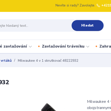
Nevíte si rady? Zavolejte.
+421
Hledat
é zavlažování
Zavlažování trávníku
Zahr
 vrtáků
Milwaukee 4 v 1 skrutkovač 48222932
932
Milwaukee 4 
obojstrannym