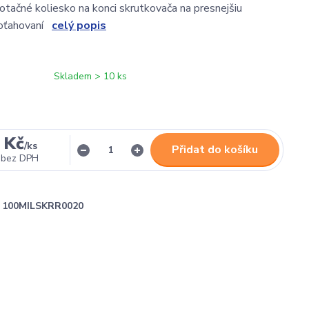
ačné koliesko na konci skrutkovača na presnejšiu
 doťahovaní
celý popis
Skladem > 10 ks
 Kč
/
ks
Přidat do košíku
bez DPH
100MILSKRR0020