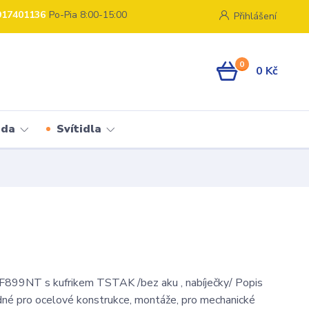
917401136
Po-Pia 8:00-15:00
Přihlášení
0
0 Kč
ada
Svítidla
9NT s kufrikem TSTAK /bez aku , nabíječky/ Popis
né pro ocelové konstrukce, montáže, pro mechanické