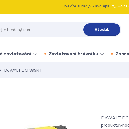
Nevíte si rady? Zavolejte.
+421
Hledat
é zavlažování
Zavlažování trávníku
Zahr
DeWALT DCF899NT
DeWALT DCF89
produktuVhod