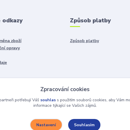
é odkazy
Způsob platby
Způsob platby
ýměna zboží
ční opravy
daje
Zpracování cookies
artneři potřebují Váš
souhlas
s použitím souborů cookies, aby Vám mo
informace týkající se Vašich zájmů.
Souhlasím
Nastavení