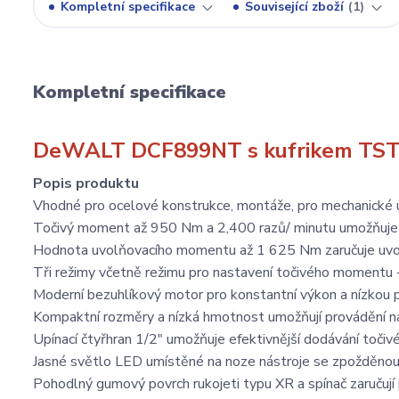
Kompletní specifikace
Související zboží
1
Kompletní specifikace
DeWALT DCF899NT s kufrikem TS
Popis produktu
Vhodné pro ocelové konstrukce, montáže, pro mechanické 
Točivý moment až 950 Nm a 2,400 razů/ minutu umožňuje ry
Hodnota uvolňovacího momentu až 1 625 Nm zaručuje uvol
Tři režimy včetně režimu pro nastavení točivého momentu
Moderní bezuhlíkový motor pro konstantní výkon a nízkou 
Kompaktní rozměry a nízká hmotnost umožňují provádění ná
Upínací čtyřhran 1/2" umožňuje efektivnější dodávání toč
Jasné světlo LED umístěné na noze nástroje se zpožděnou f
Pohodlný gumový povrch rukojeti typu XR a spínač zaručuj