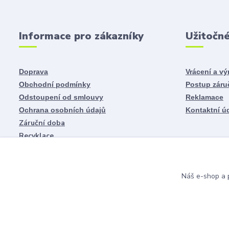
Informace pro zákazníky
Užitočn
Doprava
Vrácení a v
Obchodní podmínky
Postup záru
Odstoupení od smlouvy
Reklamace
Ochrana osobních údajů
Kontaktní ú
Záruční doba
Recyklace
Náš e-shop a p