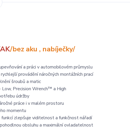
TAK
/bez aku , nabíječky/
upevňování a práci v automobilovém průmyslu
chlejší provádění náročných montážních prací
nění šroubů a matic
 - Low, Precision Wrench™ a High
potřebu údržby
ročné práce i v malém prostoru
ivého momentu
unkcí zlepšuje viditelnost a funkčnost nářadí
í pohodlnou obsluhu a maximální ovladatelnost