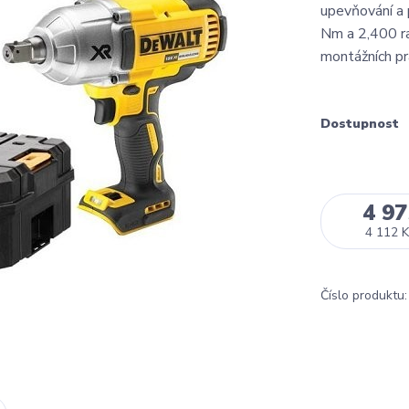
upevňování a
Nm a 2,400 ra
montážních pr
Dostupnost
4 97
4 112 K
Číslo produktu: