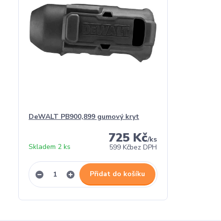
DeWALT PB900,899 gumový kryt
725 Kč
/
ks
Skladem 2 ks
599 Kč
bez DPH
Přidat do košíku