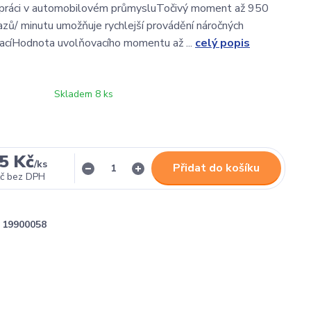
 práci v automobilovém průmysluTočivý moment až 950
zů/ minutu umožňuje rychlejší provádění náročných
acíHodnota uvolňovacího momentu až ...
celý popis
Skladem 8 ks
5 Kč
/
ks
Přidat do košíku
č
bez DPH
19900058