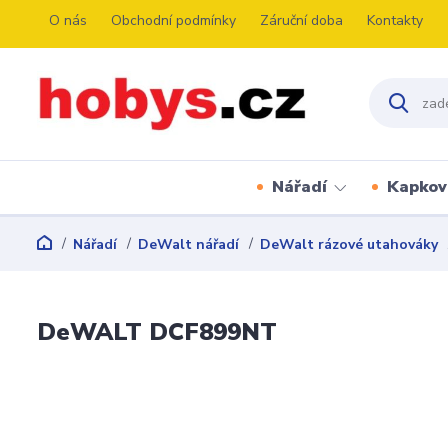
O nás
Obchodní podmínky
Záruční doba
Kontakty
Nářadí
Kapkov
Nářadí
DeWalt nářadí
DeWalt rázové utahováky
DeWALT DCF899NT