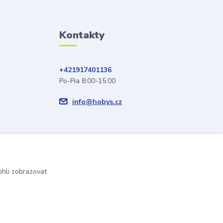
Kontakty
+421917401136
Po-Pia 8:00-15:00
info@hobys.cz
hli zobrazovat
Vytvořeno na
Eshop-rychle.cz