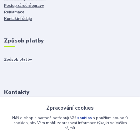
Postup záruční opravy
Reklamace
Kontaktní údaje
Způsob platby
Způsob platby
Kontakty
Zpracování cookies
+421917401136
Po-Pia 8:00-15:00
Náš e-shop a partneři potřebují Váš
souhlas
s použitím souborů
cookies, aby Vám mohli zobrazovat informace týkající se Vašich
zájmů.
info@hobys.cz