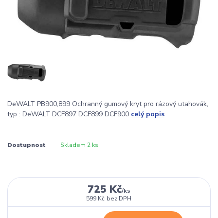
DeWALT PB900,899 Ochranný gumový kryt pro rázový utahovák,
typ : DeWALT DCF897 DCF899 DCF900
celý popis
Dostupnost
Skladem 2 ks
725 Kč
/
ks
599 Kč
bez DPH