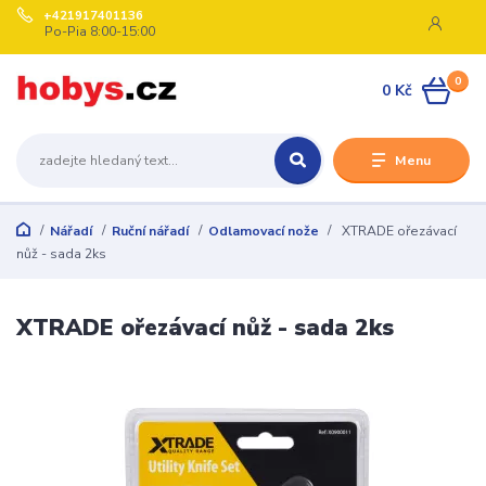
+421917401136
Po-Pia 8:00-15:00
0
0 Kč
Menu
Nářadí
Ruční nářadí
Odlamovací nože
XTRADE ořezávací
nůž - sada 2ks
XTRADE ořezávací nůž - sada 2ks