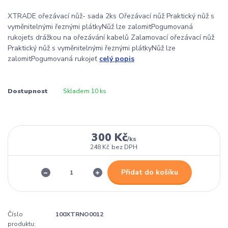
XTRADE ořezávací nůž- sada 2ks Ořezávací nůž Praktický nůž s
vyměnitelnými řeznými plátkyNůž lze zalomitPogumovaná
rukojeťs drážkou na ořezávání kabelů Zalamovací ořezávací nůž
Praktický nůž s vyměnitelnými řeznými plátkyNůž lze
zalomitPogumovaná rukojeť
celý popis
Dostupnost
Skladem 10 ks
300 Kč
/
ks
248 Kč
bez DPH
Přidat do košíku
Číslo
100XTRNO0012
produktu: