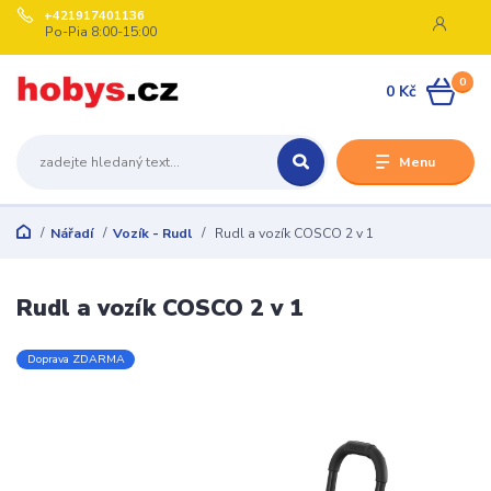
+421917401136
Po-Pia 8:00-15:00
0
0 Kč
Menu
Nářadí
Vozík - Rudl
Rudl a vozík COSCO 2 v 1
Rudl a vozík COSCO 2 v 1
Doprava ZDARMA