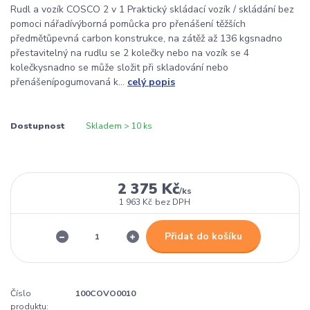
Rudl a vozík COSCO 2 v 1 Praktický skládací vozík / skládání bez
pomoci nářadívýborná pomůcka pro přenášení těžších
předmětůpevná carbon konstrukce, na zátěž až 136 kgsnadno
přestavitelný na rudlu se 2 kolečky nebo na vozík se 4
kolečkysnadno se může složit při skladování nebo
přenášenípogumovaná k...
celý popis
Dostupnost
Skladem > 10 ks
2 375 Kč
/
ks
1 963 Kč
bez DPH
Přidat do košíku
Číslo
100COVO0010
produktu: