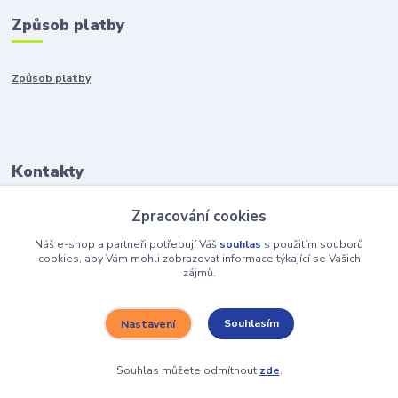
Způsob platby
Způsob platby
Kontakty
Zpracování cookies
+421917401136
Po-Pia 8:00-15:00
Náš e-shop a partneři potřebují Váš
souhlas
s použitím souborů
cookies, aby Vám mohli zobrazovat informace týkající se Vašich
zájmů.
info@hobys.cz
Souhlasím
Nastavení
Souhlas můžete odmítnout
zde
.
Vytvořeno na
Eshop-rychle.cz