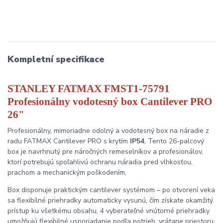
Kompletní specifikace
STANLEY FATMAX FMST1-75791
Profesionálny vodotesný box Cantilever PRO
26"
Profesionálny, mimoriadne odolný a vodotesný box na náradie z
radu FATMAX Cantilever PRO s krytím
IP54
, Tento 26-palcový
box je navrhnutý pre náročných remeselníkov a profesionálov,
ktorí potrebujú spoľahlivú ochranu náradia pred vlhkosťou,
prachom a mechanickým poškodením,
Box disponuje praktickým cantilever systémom – po otvorení veka
sa flexibilné priehradky automaticky vysunú, čím získate okamžitý
prístup ku všetkému obsahu, 4 vyberateľné vnútorné priehradky
umožňujú flexibilné usporiadanie podľa potrieb, vrátane priestoru