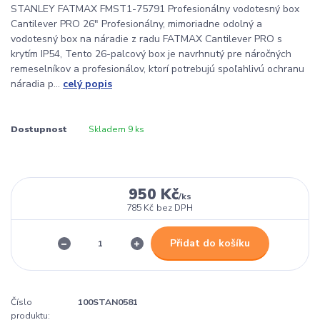
STANLEY FATMAX FMST1-75791 Profesionálny vodotesný box
Cantilever PRO 26" Profesionálny, mimoriadne odolný a
vodotesný box na náradie z radu FATMAX Cantilever PRO s
krytím IP54, Tento 26-palcový box je navrhnutý pre náročných
remeselníkov a profesionálov, ktorí potrebujú spoľahlivú ochranu
náradia p...
celý popis
Dostupnost
Skladem 9 ks
950 Kč
/
ks
785 Kč
bez DPH
Přidat do košíku
Číslo
100STAN0581
produktu: