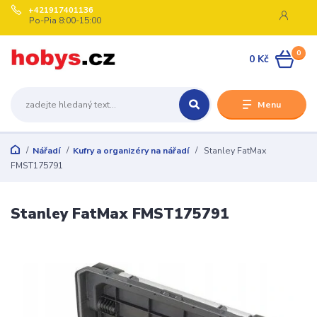
+421917401136
Po-Pia 8:00-15:00
0
0 Kč
Menu
Nářadí
Kufry a organizéry na nářadí
Stanley FatMax
FMST175791
Stanley FatMax FMST175791