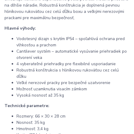
na dlhšie náradie, Robustná konštrukcia je doplnená pevnou
hliníkovou rukoväťou cez celú dĺžku boxu a veľkými nerezovými
prackami pre maximálnu bezpečnosť,
Hlavné výhody:
Vodotesný dizajn s krytím IP54 – spoľahlivá ochrana pred
vlhkosťou a prachom
Cantilever systém – automatické vysúvanie priehradiek po
otvorení veka
4 vyberateľné priehradky pre flexibilné usporiadanie
Robustná konštrukcia s hliníkovou rukoväťou cez celú
dĺžku
Veľké nerezové pracky pre bezpečné uzatvorenie
Možnosť uzamknutia visacím zámkom
Vysoká nosnosť až 35 kg
Technické parametre:
Rozmery: 66 × 30 × 28 cm
Nosnosť: 35 kg
Hmotnosť: 3,4 kg