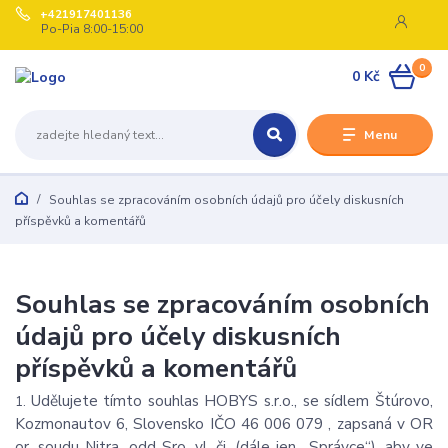
+421917401136
Po-Pia 8:00-15:00
0
0 Kč
Menu
Souhlas se zpracováním osobních údajů pro účely diskusních
příspěvků a komentářů
Souhlas se zpracováním osobních
údajů pro účely diskusních
příspěvků a komentářů
Udělujete tímto souhlas HOBYS s.r.o., se sídlem Štúrovo,
1.
Kozmonautov 6, Slovensko IČO 46 006 079 , zapsaná v OR
or. soudu Nitra, odd Sro, vl. čj. (dále jen „Správce“), aby ve