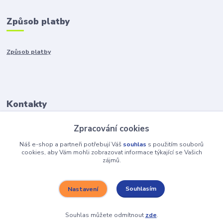
Způsob platby
Způsob platby
Kontakty
Zpracování cookies
+421917401136
Po-Pia 8:00-15:00
Náš e-shop a partneři potřebují Váš
souhlas
s použitím souborů
cookies, aby Vám mohli zobrazovat informace týkající se Vašich
zájmů.
info@hobys.cz
Souhlasím
Nastavení
Souhlas můžete odmítnout
zde
.
Vytvořeno na
Eshop-rychle.cz