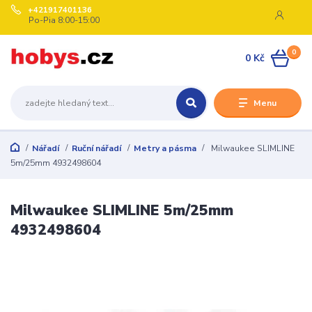
+421917401136
Po-Pia 8:00-15:00
0
0 Kč
Menu
Nářadí
Ruční nářadí
Metry a pásma
Milwaukee SLIMLINE
5m/25mm 4932498604
Milwaukee SLIMLINE 5m/25mm
4932498604