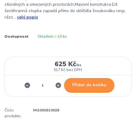
stísněných a omezených prostorách,Masivní konstrukce1/4
šestihranná stopka zapadá přímo do sklíčidla šroubováku resp,
rázo...
celý popis
Dostupnost
Skladem > 10 ks
625 Kč
/
ks
517 Kč
bez DPH
Přidat do košíku
Číslo
MI100SB10026
produktu: