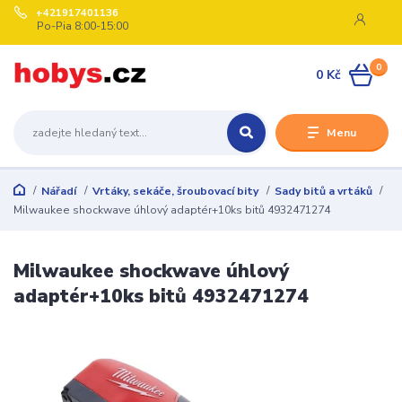
+421917401136
Po-Pia 8:00-15:00
0
0 Kč
Menu
Nářadí
Vrtáky, sekáče, šroubovací bity
Sady bitů a vrtáků
Milwaukee shockwave úhlový adaptér+10ks bitů 4932471274
Milwaukee shockwave úhlový
adaptér+10ks bitů 4932471274