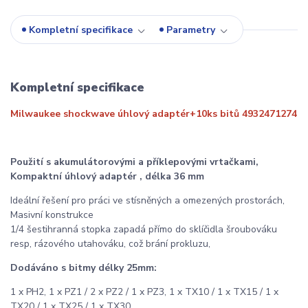
Kompletní specifikace
Parametry
Kompletní specifikace
Milwaukee shockwave úhlový adaptér+10ks bitů 4932471274
Použití s ​​akumulátorovými a příklepovými vrtačkami,
Kompaktní úhlový adaptér , délka 36 mm
Ideální řešení pro práci ve stísněných a omezených prostorách,
Masivní konstrukce
1/4 šestihranná stopka zapadá přímo do sklíčidla šroubováku
resp, rázového utahováku, což brání prokluzu,
Dodáváno s bitmy délky 25mm:
1 x PH2, 1 x PZ1 / 2 x PZ2 / 1 x PZ3, 1 x TX10 / 1 x TX15 / 1 x
TX20 / 1 x TX25 / 1 x TX30