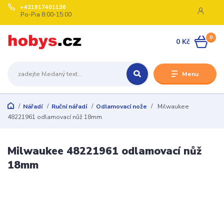
+421917401136
Po-Pia 8:00-15:00
0
0 Kč
Menu
Nářadí
Ruční nářadí
Odlamovací nože
Milwaukee
48221961 odlamovací nůž 18mm
Milwaukee 48221961 odlamovací nůž
18mm