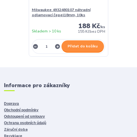
Milwaukee 4932480107 náhradní
odlamovací čepel18mm, 10ks
188 Kč
/
ks
Skladem > 10 ks
155 Kč
bez DPH
Přidat do košíku
Informace pro zákazníky
Doprava
Obchodní podmínky
Odstoupení od smlouvy
Ochrana osobních údajů
Záruční doba
Recyklace