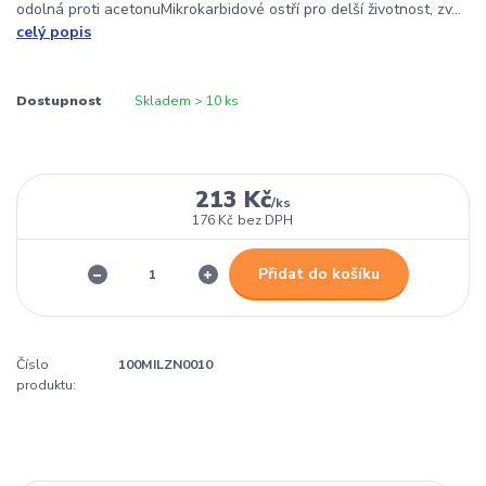
odolná proti acetonuMikrokarbidové ostří pro delší životnost, zv...
celý popis
Dostupnost
Skladem > 10 ks
213 Kč
/
ks
176 Kč
bez DPH
Přidat do košíku
Číslo
100MILZN0010
produktu: