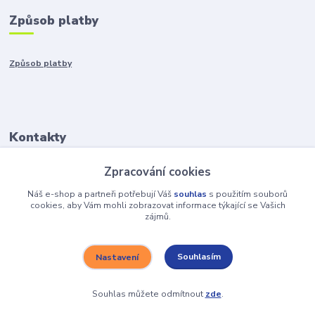
Způsob platby
Způsob platby
Kontakty
Zpracování cookies
+421917401136
Po-Pia 8:00-15:00
Náš e-shop a partneři potřebují Váš
souhlas
s použitím souborů
cookies, aby Vám mohli zobrazovat informace týkající se Vašich
zájmů.
info@hobys.cz
Souhlasím
Nastavení
Souhlas můžete odmítnout
zde
.
Vytvořeno na
Eshop-rychle.cz