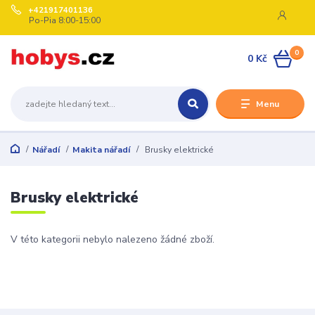
+421917401136
Po-Pia 8:00-15:00
0
0 Kč
Menu
Nářadí
Makita nářadí
Brusky elektrické
Brusky elektrické
V této kategorii nebylo nalezeno žádné zboží.