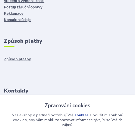
Vrácení a výměna zboží
Postup záruční opravy
Reklamace
Kontaktní údaje
Způsob platby
Způsob platby
Kontakty
Zpracování cookies
+421917401136
Po-Pia 8:00-15:00
Náš e-shop a partneři potřebují Váš
souhlas
s použitím souborů
cookies, aby Vám mohli zobrazovat informace týkající se Vašich
zájmů.
info@hobys.cz