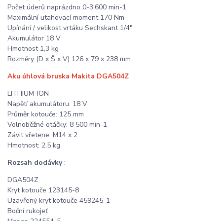
Počet úderů naprázdno 0-3,600 min-1
Maximální utahovací moment 170 Nm
Upínání / velikost vrtáku Sechskant 1/4"
Akumulátor 18 V
Hmotnost 1,3 kg
Rozměry (D x Š x V) 126 x 79 x 238 mm
Aku úhlová bruska Makita DGA504Z
LITHIUM-ION
Napětí akumulátoru: 18 V
Průměr kotouče: 125 mm
Volnoběžné otáčky: 8 500 min-1
Závit vřetene: M14 x 2
Hmotnost: 2,5 kg
Rozsah dodávky
:
DGA504Z
Kryt kotouče 123145-8
Uzavřený kryt kotouče 459245-1
Boční rukojeť