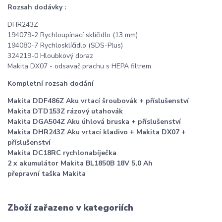
Rozsah dodávky :
DHR243Z
194079-2 Rychloupínací sklíčidlo (13 mm)
194080-7 Rychlosklíčidlo (SDS-Plus)
324219-0 Hloubkový doraz
Makita DX07 - odsavač prachu s HEPA filtrem
Kompletní rozsah dodání
Makita DDF486Z Aku vrtací šroubovák + příslušenství
Makita DTD153Z rázový utahovák
Makita DGA504Z Aku úhlová bruska + příslušenství
Makita DHR243Z Aku vrtací kladivo + Makita DX07 +
příslušenství
Makita DC18RC rychlonabíječka
2 x akumulátor Makita BL1850B 18V 5,0 Ah
přepravní taška Makita
Zboží zařazeno v kategoriích