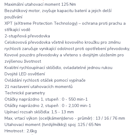
Maximální utahovací moment 125 Nm
Bezuhlíkový motor, zvyšuje kapacitu baterií a jejich delší
používání
XPT (eXtreme Protection Technology) – ochrana proti prachu a
stříkající vodě
2-stupňová převodovka
Celokovová převodovka včetně kovového kroužku pro změnu
rychlosti zaručuje vynikající odolnost proti opotřebení převodovky,
Kovové pouzdro převodovky a vřeteno s dvojitým uložením pro
zvýšenou životnost
Kvalitní rychloupínací sklíčidlo, ovladatelné jednou rukou
Dvojité LED osvětlení
Ovládání rychlosti otáček pomocí vypínače
21 nastavení utahovacích momentů
Technické parametry
Otáčky naprázdno 1, stupeň : 0 - 550 min-1
Otáčky naprázdno 2, stupeň : 0 - 2,100 min-1
Upínací rozsah sklíčidla: 1,5 - 13 mm
Max, vrtací výkon (ocel|kámen|dervo - průměr) : 13 / 16 / 76 mm
Utahovací moment (tvrdý/měkký) spoj :125 / 65 Nm
Hmotnost : 2,6kg