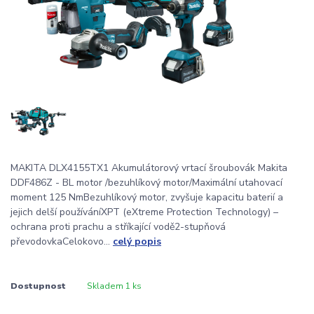
MAKITA DLX4155TX1 Akumulátorový vrtací šroubovák Makita
DDF486Z - BL motor /bezuhlíkový motor/Maximální utahovací
moment 125 NmBezuhlíkový motor, zvyšuje kapacitu baterií a
jejich delší používáníXPT (eXtreme Protection Technology) –
ochrana proti prachu a stříkající vodě2-stupňová
převodovkaCelokovo...
celý popis
Dostupnost
Skladem 1 ks