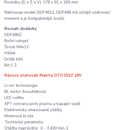
Rozměry (D x Š x V): 178 x 81 x 265 mm
Nahrazuje model DDF481Z, DDF486 má silnější utahovací
moment a je kompaktnější, kratší
Rozsah dodávky
:
DDF486Z
Boční rukojeť
Šroub M4x12
Háček
Držák bitů
Bit č, 2
Rázový utahovák Makita DTD153Z 18V
Li-ion technologie
BL motor /bezuhlikový/
LED světlo
XPT ochrana proti prachu a kapající vodě
Elektronicky omezované otáčky
Motorová brzda
Technické parametry
Otáčky naprázdno 0 - 3,400 min-1