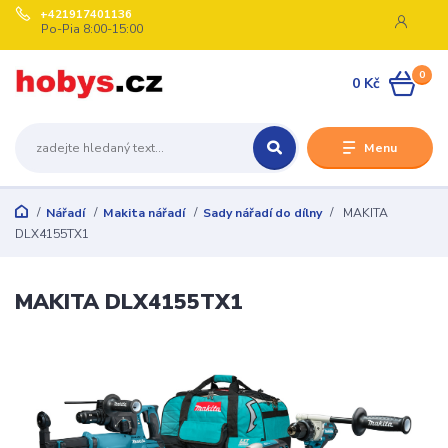
+421917401136
Po-Pia 8:00-15:00
0
0 Kč
Menu
Nářadí
Makita nářadí
Sady nářadí do dílny
MAKITA
DLX4155TX1
MAKITA DLX4155TX1