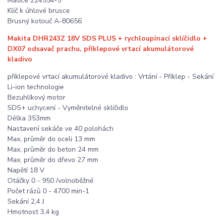
Matice 224554-5
Klíč k úhlové brusce
Brusný kotouč A-80656
Makita DHR243Z 18V SDS PLUS + rychloupínací sklíčidlo +
DX07 odsavač prachu, příklepové vrtací akumulátorové
kladivo
příklepové vrtací akumulátorové kladivo : Vrtání - Příklep - Sekání
Li-ion technologie
Bezuhlíkový motor
SDS+ uchycení - Vyměnitelné sklíčidlo
Délka 353mm
Nastavení sekáče ve 40 polohách
Max, průměr do oceli 13 mm
Max, průměr do beton 24 mm
Max, průměr do dřevo 27 mm
Napětí 18 V
Otáčky 0 - 950 /volnoběžné
Počet rázů 0 - 4700 min-1
Sekání 2,4 J
Hmotnost 3,4 kg