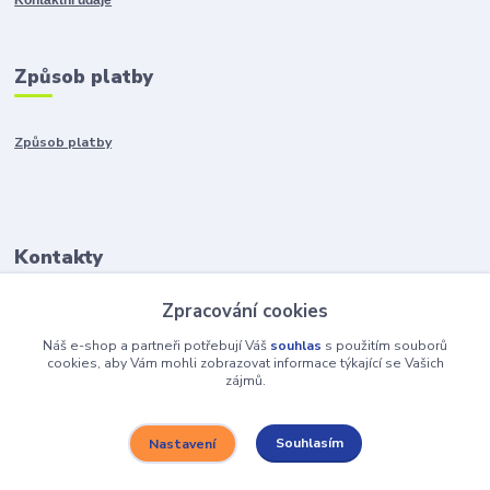
Způsob platby
Způsob platby
Kontakty
Zpracování cookies
+421917401136
Po-Pia 8:00-15:00
Náš e-shop a partneři potřebují Váš
souhlas
s použitím souborů
cookies, aby Vám mohli zobrazovat informace týkající se Vašich
zájmů.
info@hobys.cz
Souhlasím
Nastavení