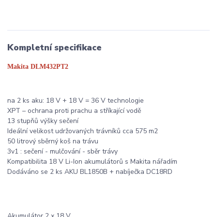
Kompletní specifikace
Makita DLM432PT2
na 2 ks aku: 18 V + 18 V = 36 V technologie
XPT – ochrana proti prachu a stříkající vodě
13 stupňů výšky sečení
Ideální velikost udržovaných trávníků cca 575 m2
50 litrový sběrný koš na trávu
3v1 : sečení - mulčování - sběr trávy
Kompatibilita 18 V Li-Ion akumulátorů s Makita nářadím
Dodáváno se 2 ks AKU BL1850B + nabíječka DC18RD
Akumulátor 2 x 18 V