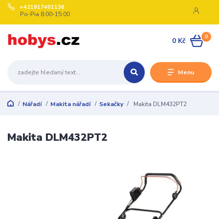
+421917401136
Po-Pia 8:00-15:00
0
0 Kč
Menu
Nářadí
Makita nářadí
Sekačky
Makita DLM432PT2
Makita DLM432PT2