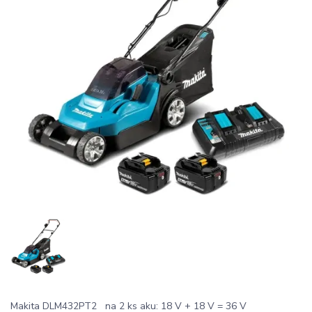
Makita DLM432PT2 na 2 ks aku: 18 V + 18 V = 36 V