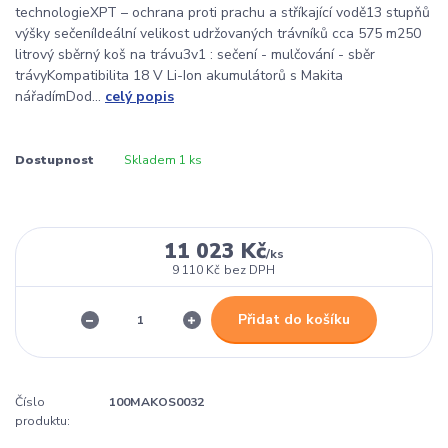
technologieXPT – ochrana proti prachu a stříkající vodě13 stupňů
výšky sečeníIdeální velikost udržovaných trávníků cca 575 m250
litrový sběrný koš na trávu3v1 : sečení - mulčování - sběr
trávyKompatibilita 18 V Li-Ion akumulátorů s Makita
nářadímDod...
celý popis
Dostupnost
Skladem 1 ks
11 023 Kč
/
ks
9 110 Kč
bez DPH
Přidat do košíku
Číslo
100MAKOS0032
produktu: