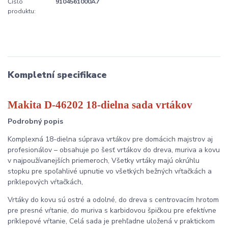
Číslo
9104561000A7
produktu:
Kompletní specifikace
Makita D-46202 18-dielna sada vrtákov
Podrobný popis
Komplexná 18-dielna súprava vrtákov pre domácich majstrov aj
profesionálov – obsahuje po šesť vrtákov do dreva, muriva a kovu
v najpoužívanejších priemeroch, Všetky vrtáky majú okrúhlu
stopku pre spoľahlivé upnutie vo všetkých bežných vŕtačkách a
príklepových vŕtačkách,
Vrtáky do kovu sú ostré a odolné, do dreva s centrovacím hrotom
pre presné vŕtanie, do muriva s karbidovou špičkou pre efektívne
príklepové vŕtanie, Celá sada je prehľadne uložená v praktickom