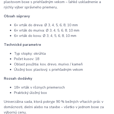
plastovom boxe s priehľadným vekom – ľahké uskladnenie a
rýchly výber správneho priemeru,
Obsah súpravy
6× vrták do dreva: Ø 3, 4, 5, 6, 8, 10 mm
6× vrták do muriva: Ø 3, 4, 5, 6, 8, 10 mm
6× vrták do kovu: Ø 3, 4, 5, 6, 8, 10 mm
Technické parametre
Typ stopky: okrúhla
Počet kusov: 18
Oblasť použitia: kov, drevo, murivo / kameň
Úložný box: plastový, s priehľadným vekom
Rozsah dodávky
18× vrták v rôznych priemeroch
Praktický úložný box
Univerzálna sada, ktorá pokryje 90 % bežných vŕtacích prác v
domácnosti, dielni alebo na stavbe – všetko v jednom boxe za
výbornú cenu,