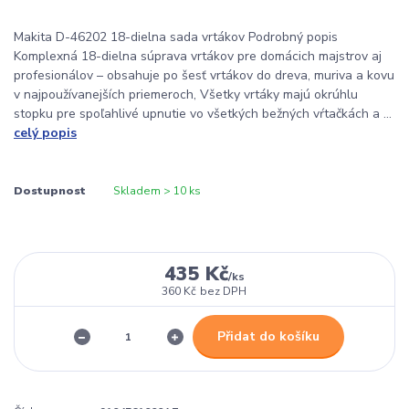
Makita D-46202 18-dielna sada vrtákov Podrobný popis
Komplexná 18-dielna súprava vrtákov pre domácich majstrov aj
profesionálov – obsahuje po šesť vrtákov do dreva, muriva a kovu
v najpoužívanejších priemeroch, Všetky vrtáky majú okrúhlu
stopku pre spoľahlivé upnutie vo všetkých bežných vŕtačkách a ...
celý popis
Dostupnost
Skladem > 10 ks
435 Kč
/
ks
360 Kč
bez DPH
Přidat do košíku