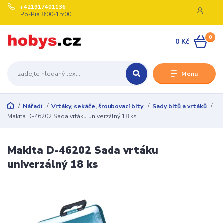
+421917401136
Po-Pia 8:00-15:00
0
0 Kč
Menu
Nářadí
Vrtáky, sekáče, šroubovací bity
Sady bitů a vrtáků
Makita D-46202 Sada vrtáku univerzálný 18 ks
Makita D-46202 Sada vrtáku
univerzálný 18 ks