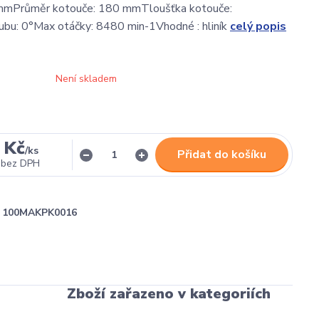
 mmPrůměr kotouče: 180 mmTloušťka kotouče:
bu: 0°Max otáčky: 8480 min-1Vhodné : hliník
celý popis
Není skladem
 Kč
/
ks
Přidat do košíku
bez DPH
100MAKPK0016
Zboží zařazeno v kategoriích