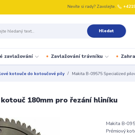
Nevíte si rady? Zavolejte.
+421
Hledat
é zavlažování
Zavlažování trávníku
Zahr
lové kotouče do kotoučové pily
Makita B-09575 Specialized pilov
 kotouč 180mm pro řezání hliníku
Makita B-0957
Prémiový kot