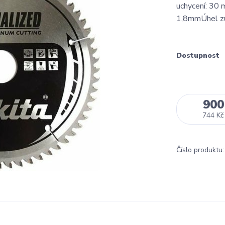
uchycení: 30
1,8mmÚhel zu
Dostupnost
900
744 Kč
Číslo produktu: