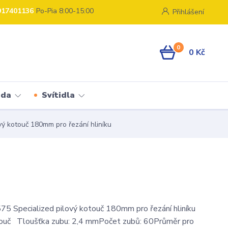
917401136
Po-Pia 8:00-15:00
Přihlášení
0
0 Kč
ada
Svítidla
ý kotouč 180mm pro řezání hliníku
5 Specialized pilový kotouč 180mm pro řezání hliníku
ouč Tloušťka zubu: 2,4 mmPočet zubů: 60Průměr pro