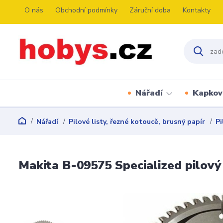
O nás
Obchodní podmínky
Záruční doba
Kontakty
Nářadí
Kapkov
Nářadí
Pilové listy, řezné kotoucě, brusný papír
Pi
Makita B-09575 Specialized pilový