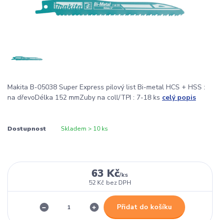
Makita B-05038 Super Express pilový list Bi-metal HCS + HSS :
na dřevoDélka 152 mmZuby na coll/TPI : 7-18 ks
celý popis
Dostupnost
Skladem > 10 ks
63 Kč
/
ks
52 Kč
bez DPH
Přidat do košíku