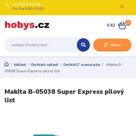
+421917401136
Po-Pia 8:00-15:00
0
0 Kč
Menu
Nářadí
DeWalt nářadí
DeWALT ocasní pila
Makita B-
05038 Super Express pilový list
Makita B-05038 Super Express pilový
list