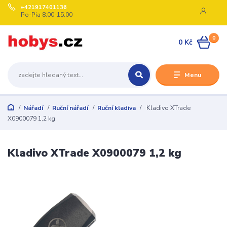
+421917401136
Po-Pia 8:00-15:00
0
0 Kč
Menu
Nářadí
Ruční nářadí
Ruční kladiva
Kladivo XTrade
X0900079 1,2 kg
Kladivo XTrade X0900079 1,2 kg