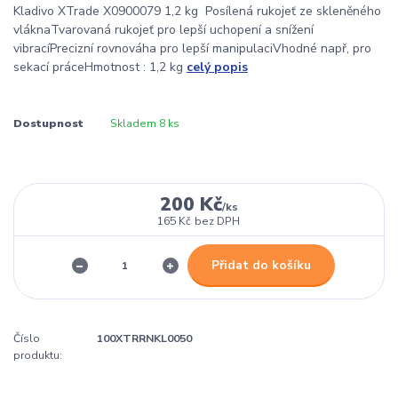
Kladivo XTrade X0900079 1,2 kg Posílená rukojeť ze skleněného
vláknaTvarovaná rukojeť pro lepší uchopení a snížení
vibracíPrecizní rovnováha pro lepší manipulaciVhodné např, pro
sekací práceHmotnost : 1,2 kg
celý popis
Dostupnost
Skladem 8 ks
200 Kč
/
ks
165 Kč
bez DPH
Přidat do košíku
Číslo
100XTRRNKL0050
produktu: