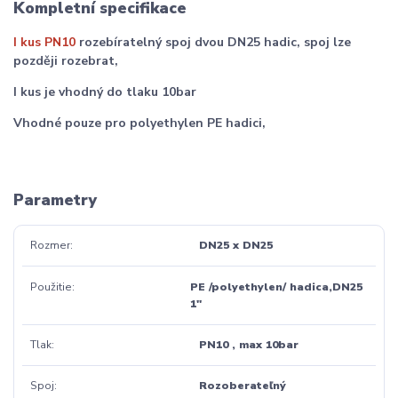
Kompletní specifikace
I kus PN10
rozebíratelný spoj dvou DN25 hadic, spoj lze
později rozebrat,
I kus je vhodný do tlaku 10bar
Vhodné pouze pro polyethylen PE hadici,
Parametry
Rozmer
DN25 x DN25
Použitie
PE /polyethylen/ hadica,DN25
1"
Tlak
PN10 , max 10bar
Spoj
Rozoberateľný