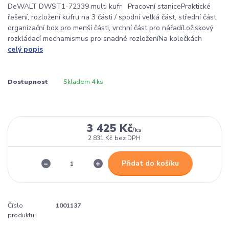
DeWALT DWST1-72339 multi kufr Pracovní stanicePraktické
řešení, rozložení kufru na 3 části / spodní velká část, střední část
organizační box pro menší části, vrchní část pro nářadíLožiskový
rozkládací mechamismus pro snadné rozloženíNa kolečkách
celý popis
Dostupnost
Skladem 4 ks
3 425 Kč
/
ks
2 831 Kč
bez DPH
Přidat do košíku
Číslo
1001137
produktu: