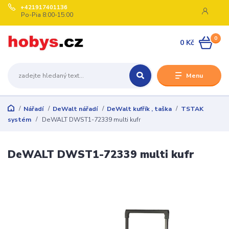
+421917401136
Po-Pia 8:00-15:00
0
0 Kč
Menu
Nářadí
DeWalt nářadí
DeWalt kufřík , taška
TSTAK
systém
DeWALT DWST1-72339 multi kufr
DeWALT DWST1-72339 multi kufr