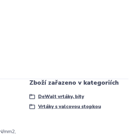
Zboží zařazeno v kategoriích
DeWalt vrtáky, bity
Vrtáky s valcovou stopkou
0 N/mm2,