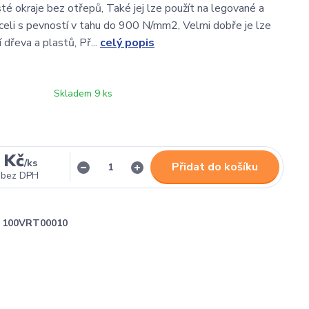
sté okraje bez otřepů, Také jej lze použít na legované a
eli s pevností v tahu do 900 N/mm2, Velmi dobře je lze
í dřeva a plastů, Př...
celý popis
Skladem 9 ks
 Kč
/
ks
Přidat do košíku
bez DPH
100VRT00010