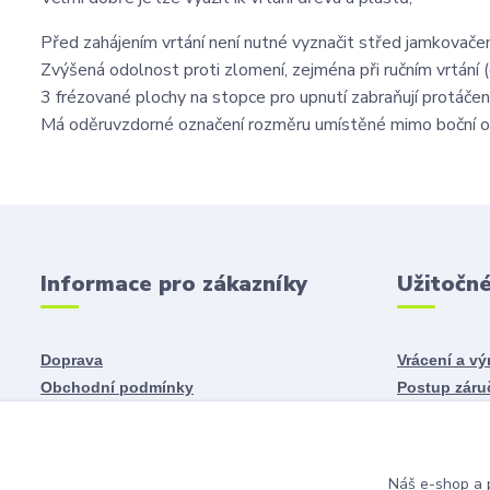
Před zahájením vrtání není nutné vyznačit střed jamkovače
Zvýšená odolnost proti zlomení, zejména při ručním vrtání 
3 frézované plochy na stopce pro upnutí zabraňují protáčení 
Má oděruvzdorné označení rozměru umístěné mimo boční obl
Informace pro zákazníky
Užitočn
Doprava
Vrácení a v
Obchodní podmínky
Postup záru
Odstoupení od smlouvy
Reklamace
Ochrana osobních údajů
Kontaktní ú
Záruční doba
Náš e-shop a p