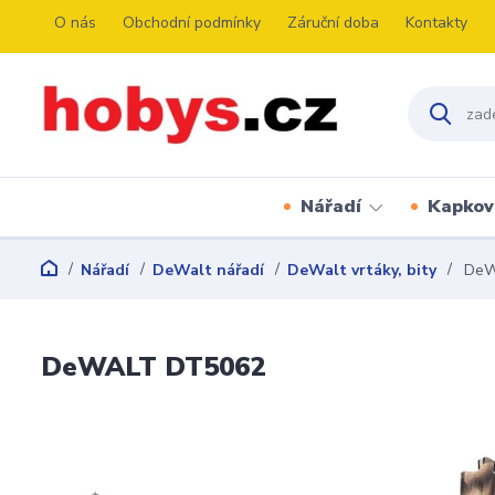
O nás
Obchodní podmínky
Záruční doba
Kontakty
Nářadí
Kapkov
Nářadí
DeWalt nářadí
DeWalt vrtáky, bity
DeW
DeWALT DT5062