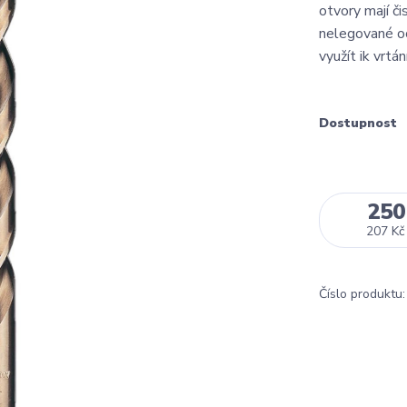
otvory mají či
nelegované oc
využít ik vrtán
Dostupnost
250
207 Kč
Číslo produktu: