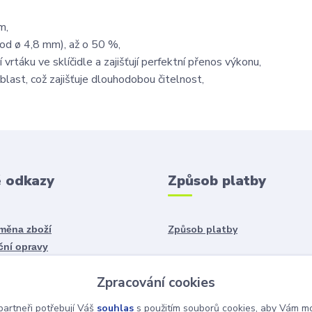
m,
(od ø 4,8 mm), až o 50 %,
vrtáku ve sklíčidle a zajišťují perfektní přenos výkonu,
ast, což zajišťuje dlouhodobou čitelnost,
é odkazy
Způsob platby
Způsob platby
ýměna zboží
ční opravy
Zpracování cookies
daje
artneři potřebují Váš
souhlas
s použitím souborů cookies, aby Vám mo