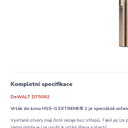
Kompletní specifikace
DeWALT DT5062
Vrták do kovu HSS-G EXTREME® 2 je speciálně určen p
Vyvrtané otvory mají čisté okraje bez otřepů, Také jej lz
Velmi dobře je lze využít ik vrtání dřeva a plastů,