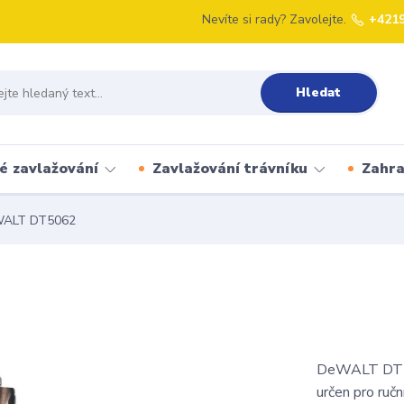
Nevíte si rady? Zavolejte.
+421
Hledat
é zavlažování
Zavlažování trávníku
Zahr
ALT DT5062
DeWALT DT50
určen pro ruč