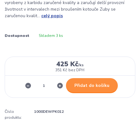
vyrobeny z karbidu zaručené kvality a zaručují delší provozní
životnost v intervalech mezi broušením kotouče Zuby se
zaručenou kvalit...
celý popis
Dostupnost
Skladem 3 ks
425 Kč
/
ks
351 Kč
bez DPH
Přidat do košíku
Číslo
1000DEWPK012
produktu: