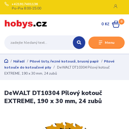
+421917401136
Po-Pia 8:00-15:00
0
0 Kč
Menu
Nářadí
Pilové listy, řezné kotoucě, brusný papír
Pilové
kotouče do kotoučové pily
DeWALT DT10304 Pilový kotouč
EXTREME, 190 x 30 mm, 24 zubů
DeWALT DT10304 Pilový kotouč
EXTREME, 190 x 30 mm, 24 zubů