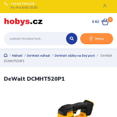
+421917401136
Po-Pia 8:00-15:00
0
0 Kč
Menu
Nářadí
DeWalt nářadí
DeWalt nůžky na živý plot
DeWalt
DCMHT520P1
DeWalt DCMHT520P1