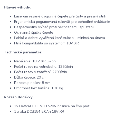
Hlavné výhody:
Laserom rezané dvojčinné čepele pre čistý a presný strih
Ergonomická pogumovaná rukoväť pre pohodlné ovládanie
Bezpečnostný spínač proti nechcenému spusteniu
Ochranná špička čepele
Ľahká a dobre vyvážená konštrukcia – minimálna únava
Plná kompatibilita so systémom 18V XR
Technické parametre:
Napájanie: 18 V XR Li-Ion
Počet rezov na voľnobehu: 1350/min
Počet rezov v zaťažení: 2700/min
Dĺžka čepele: 20 cm
Rozostup nožov: 8 mm
Hmotnosť bez batérie: 1,38 kg
Rozsah dodávky
1× DeWALT DCMHT520N nožnice na živý plot
1 x aku DCB184 5,0Ah 18V XR