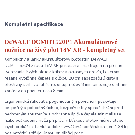
Kompletní specifikace
DeWALT DCMHT520P1 Akumulátorové
nožnice na živý plot 18V XR - kompletný set
Kompaktný a ľahký akumulátorový plotostrih DeWALT
DCMHT520N z radu 18V XR je ideálnym nástrojom na presné
tvarovanie živých plotov, kríkov a okrasných drevín, Laserom
rezané dvojčinné čepele s dĺžkou 20 cm zabezpečujú čistý a
efektívny strih, zatiaľ čo rozostup nožov 8 mm umožňuje strihanie
konárov do priemeru cca 8 mm,
Ergonomická rukoväť s pogumovaným povrchom poskytuje
bezpečný a pohodlný úchop, bezpečnostný spínač chráni pred
nechceným spustením a ochranná špička čepele minimalizuje
riziko poškodenia noža pri práci v blízkosti plotov, múrov alebo
iných prekážok, Ľahká a dobre vyvážená konštrukcia (len 1,38 kg
bez batérie) znižuje únavu pri dlhšej práci,