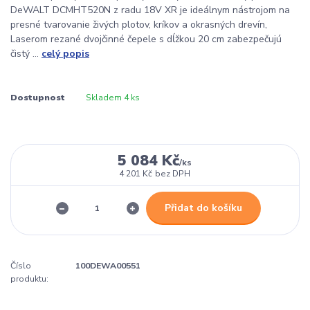
DeWALT DCMHT520N z radu 18V XR je ideálnym nástrojom na
presné tvarovanie živých plotov, kríkov a okrasných drevín,
Laserom rezané dvojčinné čepele s dĺžkou 20 cm zabezpečujú
čistý ...
celý popis
Dostupnost
Skladem 4 ks
5 084 Kč
/
ks
4 201 Kč
bez DPH
Přidat do košíku
Číslo
100DEWA00551
produktu: