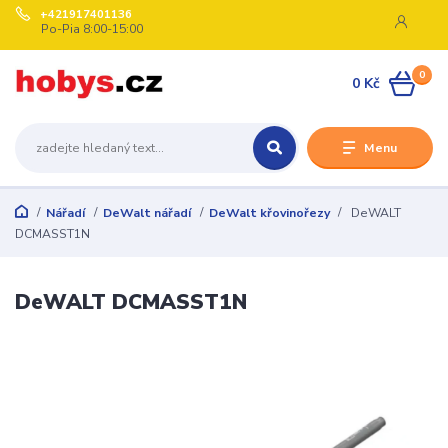
+421917401136
Po-Pia 8:00-15:00
0
0 Kč
Menu
Nářadí
DeWalt nářadí
DeWalt křovinořezy
DeWALT
DCMASST1N
DeWALT DCMASST1N