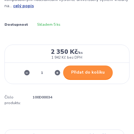
na...
celý popis
Dostupnost
Skladem 5 ks
2 350 Kč
/
ks
1 942 Kč
bez DPH
Přidat do košíku
Číslo
100D00034
produktu: