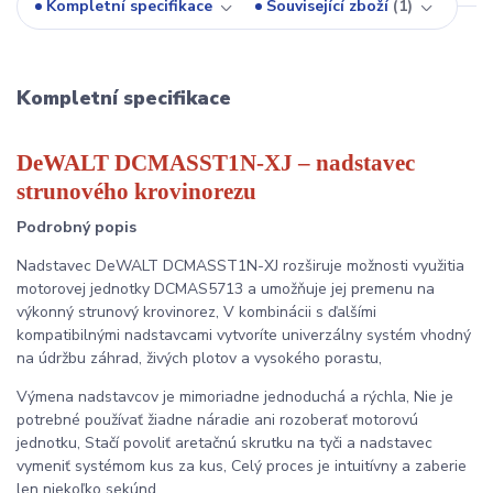
Kompletní specifikace
Související zboží
1
Kompletní specifikace
DeWALT DCMASST1N-XJ – nadstavec
strunového krovinorezu
Podrobný popis
Nadstavec DeWALT DCMASST1N-XJ rozširuje možnosti využitia
motorovej jednotky DCMAS5713 a umožňuje jej premenu na
výkonný strunový krovinorez, V kombinácii s ďalšími
kompatibilnými nadstavcami vytvoríte univerzálny systém vhodný
na údržbu záhrad, živých plotov a vysokého porastu,
Výmena nadstavcov je mimoriadne jednoduchá a rýchla, Nie je
potrebné používať žiadne náradie ani rozoberať motorovú
jednotku, Stačí povoliť aretačnú skrutku na tyči a nadstavec
vymeniť systémom kus za kus, Celý proces je intuitívny a zaberie
len niekoľko sekúnd,