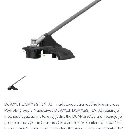
DeWALT DCMASST1N-XJ – nadstavec strunového krovinorezu
Podrobný popis Nadstavec DeWALT DCMASST1N-XJ rozširuje
možnosti využitia motorovej jednotky DCMAS5713 a umožňuje jej
premenu na výkonný strunový krovinorez, V kombinácii s ďalšími
kompatibilnými nadstavcami vytvoríte univerzálny systém vhodný