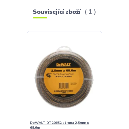
Související zboží
1
DeWALT DT20652 struna 2,5mm x
68,6m