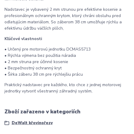
Nadstavec je vybavený 2 mm strunou pre efektívne kosenie a
profesionálnym ochranným krytom, ktorý chráni obsluhu pred
odletujúcim materiálom, So záberom 38 cm umožňuje rýchlu a
efektívnu údržbu väčších plôch,
Kľúčové vlastnosti
• Určený pre motorovú jednotku DCMAS5713
• Rýchla výmena bez použitia náradia
• 2 mm struna pre účinné kosenie
• Bezpečnostný ochranný kryt
• Šírka záberu 38 cm pre rýchlejšiu prácu
Praktický nadstavec pre každého, kto chce z jednej motorovej
jednotky vytvoriť všestranný záhradný systém,
Zboží zařazeno v kategoriích
DeWalt křovinořezy