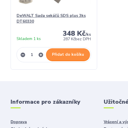
DeWALT Sada sekáčů SDS plus 3ks
DT60330
348 Kč
/
ks
Skladem 1 ks
287 Kč
bez DPH
Přidat do košíku
Informace pro zákazníky
Užitočn
Doprava
Vrácení a v