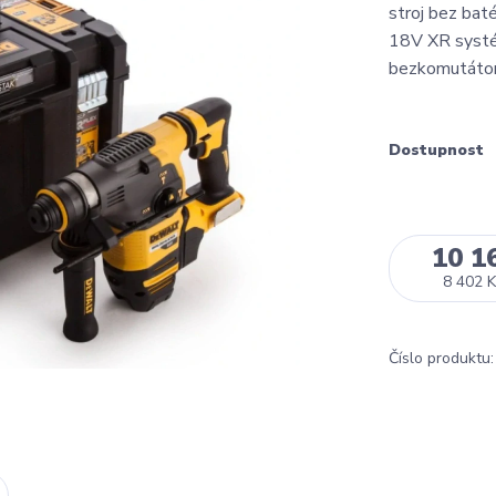
stroj bez baté
18V XR systém
bezkomutátor
Dostupnost
10 1
8 402 K
Číslo produktu: