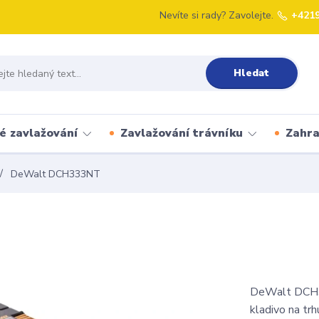
Nevíte si rady? Zavolejte.
+421
Hledat
é zavlažování
Zavlažování trávníku
Zahr
DeWalt DCH333NT
DeWalt DCH3
kladivo na tr