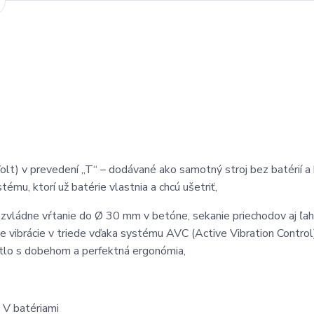
lt) v prevedení „T“ – dodávané ako samotný stroj bez batérií a
ému, ktorí už batérie vlastnia a chcú ušetriť,
zvládne vŕtanie do Ø 30 mm v betóne, sekanie priechodov aj ľah
e vibrácie v triede vďaka systému AVC (Active Vibration Control
etlo s dobehom a perfektná ergonómia,
 V batériami