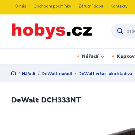
O nás
Obchodní podmínky
Záruční doba
Kontakty
Nářadí
Kapkov
Nářadí
DeWalt nářadí
DeWalt vrtací aku kladiva
DeWalt DCH333NT