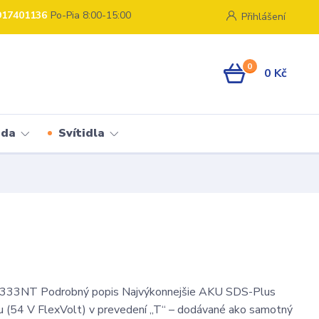
917401136
Po-Pia 8:00-15:00
Přihlášení
0
0 Kč
ada
Svítidla
33NT Podrobný popis Najvýkonnejšie AKU SDS-Plus
hu (54 V FlexVolt) v prevedení „T“ – dodávané ako samotný