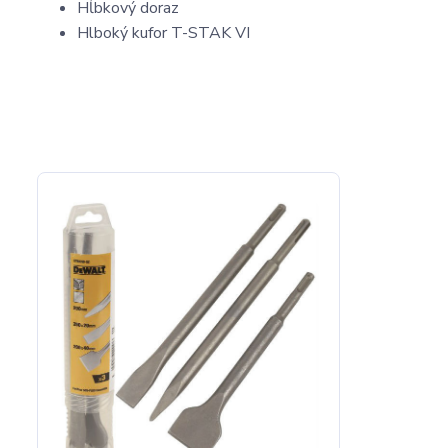
Hĺbkový doraz
Hlboký kufor T-STAK VI