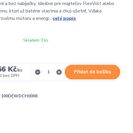
rií a bez nabíjačky, Ideálne pre majiteľov FlexVolt alebo
u, ktorí už batérie vlastnia a chcú ušetriť, Vďaka
ovému motoru a energi...
celý popis
Skladem 3 ks
66 Kč
/
ks
Přidat do košíku
č
bez DPH
100DEWDCH0008