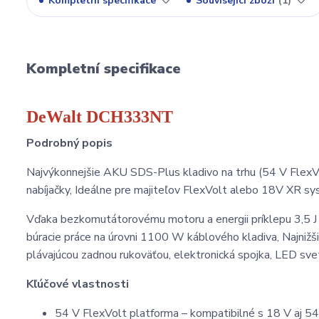
Kompletní specifikace
Související zboží
1
Kompletní specifikace
DeWalt DCH333NT
Podrobný popis
Najvýkonnejšie AKU SDS-Plus kladivo na trhu (54 V FlexVo
nabíjačky, Ideálne pre majiteľov FlexVolt alebo 18V XR syst
Vďaka bezkomutátorovému motoru a energii príklepu 3,5 J 
búracie práce na úrovni 1100 W káblového kladiva, Najnižši
plávajúcou zadnou rukoväťou, elektronická spojka, LED sv
Kľúčové vlastnosti
54 V FlexVolt platforma – kompatibilné s 18 V aj 54