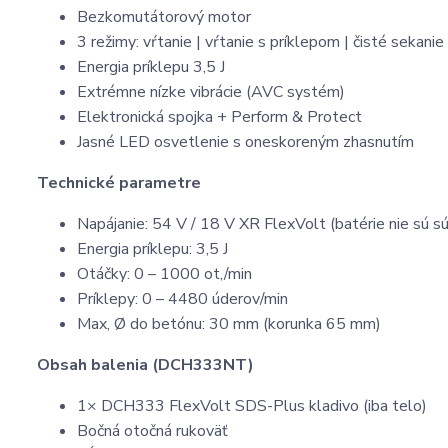
Bezkomutátorový motor
3 režimy: vŕtanie | vŕtanie s príklepom | čisté sekanie
Energia príklepu 3,5 J
Extrémne nízke vibrácie (AVC systém)
Elektronická spojka + Perform & Protect
Jasné LED osvetlenie s oneskoreným zhasnutím
Technické parametre
Napájanie: 54 V / 18 V XR FlexVolt (batérie nie sú s
Energia príklepu: 3,5 J
Otáčky: 0 – 1000 ot,/min
Príklepy: 0 – 4480 úderov/min
Max, Ø do betónu: 30 mm (korunka 65 mm)
Obsah balenia (DCH333NT)
1× DCH333 FlexVolt SDS-Plus kladivo (iba telo)
Bočná otočná rukoväť