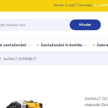
Nevíte si rady? Zavolejte.
+421
Hledat
é zavlažování
Zavlažování trávníku
Zahr
DeWALT DCF850E2T
DeWALT DCF
utahovák De