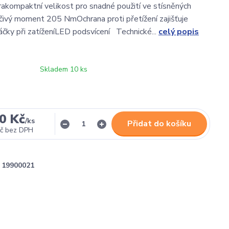
akompaktní velikost pro snadné použití ve stísněných
ivý moment 205 NmOchrana proti přetížení zajišťuje
áčky při zatíženíLED podsvícení Technické...
celý popis
Skladem 10 ks
0 Kč
/
ks
Přidat do košíku
č
bez DPH
19900021