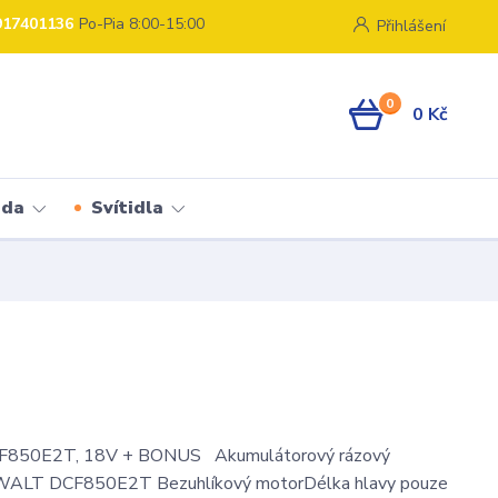
917401136
Po-Pia 8:00-15:00
Přihlášení
0
0 Kč
ada
Svítidla
850E2T, 18V + BONUS Akumulátorový rázový
WALT DCF850E2T Bezuhlíkový motorDélka hlavy pouze