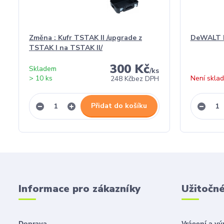
Změna : Kufr TSTAK II /upgrade z
DeWALT P
TSTAK I na TSTAK II/
300 Kč
Skladem
/
ks
> 10 ks
Není skla
248 Kč
bez DPH
Přidat do košíku
Informace pro zákazníky
Užitočn
Doprava
Vrácení a v