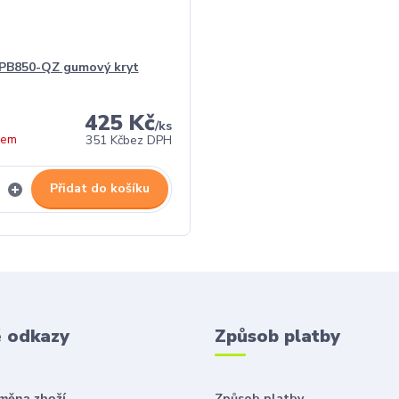
B850-QZ gumový kryt
425 Kč
/
ks
dem
351 Kč
bez DPH
Přidat do košíku
é odkazy
Způsob platby
Způsob platby
ýměna zboží