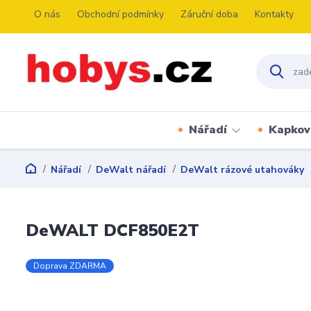
O nás
Obchodní podmínky
Záruční doba
Kontakty
Nářadí
Kapkov
Nářadí
DeWalt nářadí
DeWalt rázové utahováky
DeWALT DCF850E2T
Doprava ZDARMA