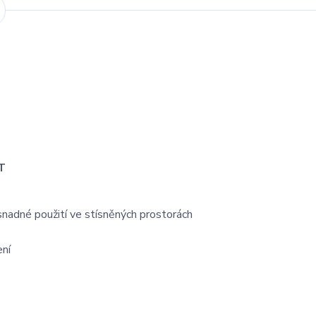
T
nadné použití ve stísněných prostorách
ení