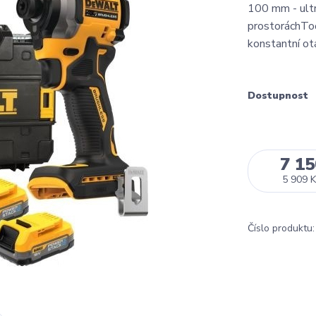
100 mm - ultr
prostoráchToč
konstantní ot
Dostupnost
7 15
5 909 K
Číslo produktu: