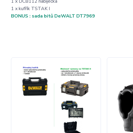
1 x DCB112 nabíječka
1 x kufřík TSTAK I
BONUS : sada bitů DeWALT DT7969