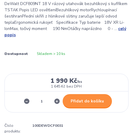
DeWalt DCF809NT 18 V rázový utahovák bezuhlíkový s kufříkem
TSTAK Popis LED osvětleníBezuhlíkový motorRychloupínací
šestihranPřední skříň z hliníkové slitiny zaručuje lepší odvod
teplaErgonomická rukojeť Specifikace Typ baterie 18V XR Li-
IonMax, točivý moment 190 NmOtáčky naprázdno 0 - ...
celý
popis
Dostupnost
Skladem > 10 ks
1 990 Kč
/
ks
1 645 Kč
bez DPH
Přidat do košíku
Číslo
100DEWDCF0031
produktu: