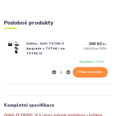
Podobné produkty
300 Kč
Změna : Kufr TSTAK II
/
ks
/upgrade z TSTAK I na
248 Kč
bez DPH
TSTAK II/
Skladem > 10 ks
Přidat do košíku
Kompletní specifikace
DeWalt DCF809NT 18 V rázový utahovák bezuhlíkový s kufříkem