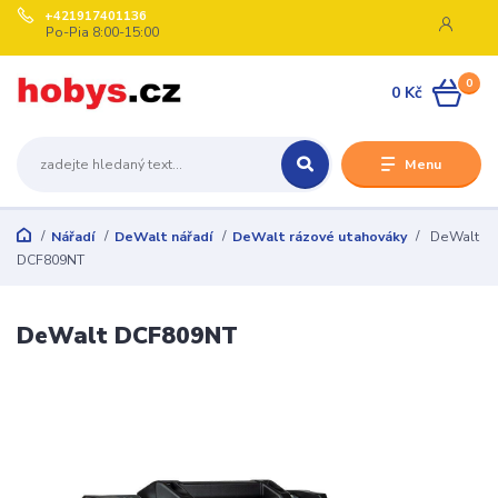
+421917401136
Po-Pia 8:00-15:00
0
0 Kč
Menu
Nářadí
DeWalt nářadí
DeWalt rázové utahováky
DeWalt
DCF809NT
DeWalt DCF809NT