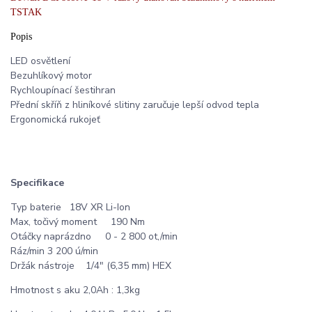
TSTAK
Popis
LED osvětlení
Bezuhlíkový motor
Rychloupínací šestihran
Přední skříň z hliníkové slitiny zaručuje lepší odvod tepla
Ergonomická rukojeť
Specifikace
Typ baterie 18V XR Li-Ion
Max, točivý moment 190 Nm
Otáčky naprázdno 0 - 2 800 ot,/min
Ráz/min 3 200 ú/min
Držák nástroje 1/4" (6,35 mm) HEX
Hmotnost s aku 2,0Ah : 1,3kg