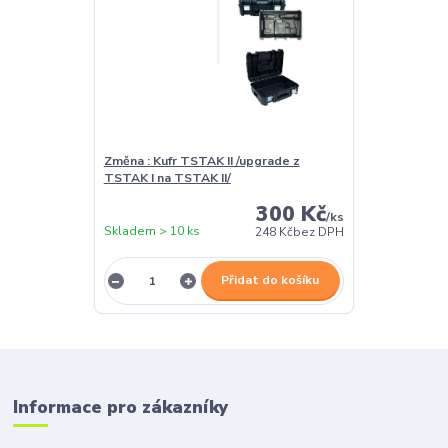
Změna : Kufr TSTAK II /upgrade z
TSTAK I na TSTAK II/
300 Kč
/
ks
Skladem > 10 ks
248 Kč
bez DPH
Přidat do košíku
Informace pro zákazníky