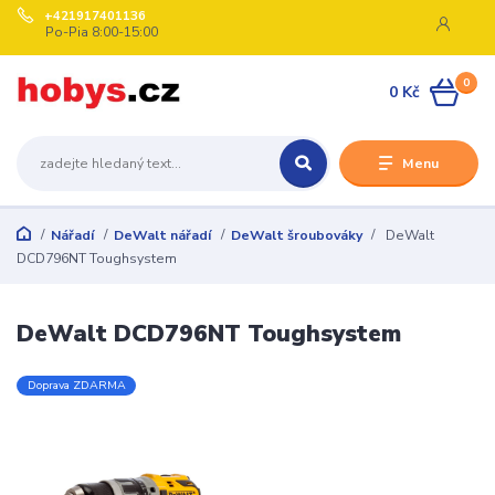
+421917401136
Po-Pia 8:00-15:00
0
0 Kč
Menu
Nářadí
DeWalt nářadí
DeWalt šroubováky
DeWalt
DCD796NT Toughsystem
DeWalt DCD796NT Toughsystem
Doprava ZDARMA