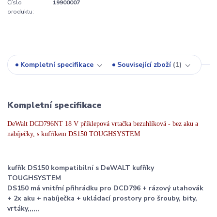
Číslo
19900007
produktu:
Kompletní specifikace
Související zboží
1
Kompletní specifikace
DeWalt DCD796NT 18 V příklepová vrtačka bezuhlíková - bez aku a
nabíječky, s kufříkem DS150 TOUGHSYSTEM
kufřík DS150 kompatibilní s DeWALT kufříky
TOUGHSYSTEM
DS150 má vnitřní přihrádku pro DCD796 + rázový utahovák
+ 2x aku + nabíječka + ukládací prostory pro šrouby, bity,
vrtáky,,,,,,