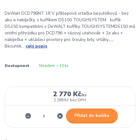
DeWalt DCD796NT 18 V příklepová vrtačka bezuhlíková - bez
aku a nabíječky, s kufříkem DS150 TOUGHSYSTEM kufřík
DS150 kompatibilní s DeWALT kufříky TOUGHSYSTEMDS150 má
vnitřní přihrádku pro DCD796 + rázový utahovák + 2x aku +
nabíječka + ukládací prostory pro šrouby, bity, vrtáky,,,,,,
Bezuhlik...
celý popis
Dostupnost
Skladem > 10 ks
2 770 Kč
/
ks
2 289 Kč
bez DPH
Přidat do košíku