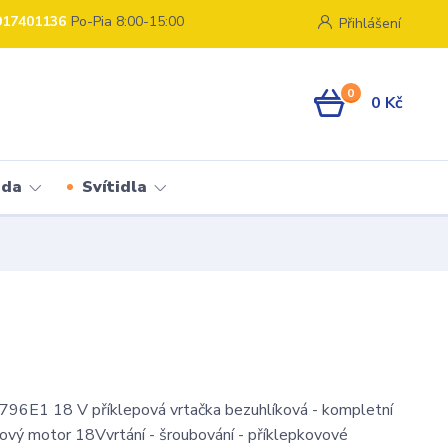
917401136
Po-Pia 8:00-15:00
Přihlášení
0
0 Kč
ada
Svítidla
6E1 18 V příklepová vrtačka bezuhlíková - kompletní
vý motor 18Vvrtání - šroubování - příklepkovové