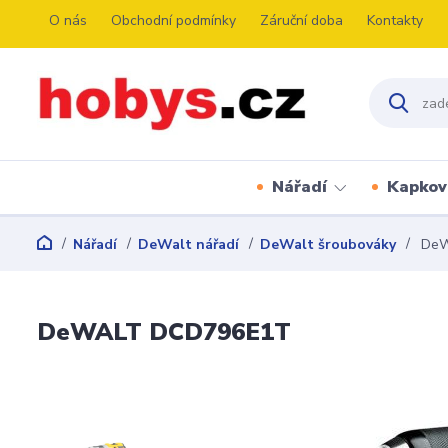
O nás
Obchodní podmínky
Záruční doba
Kontakty
Nářadí
Kapkov
Nářadí
DeWalt nářadí
DeWalt šroubováky
DeW
DeWALT DCD796E1T