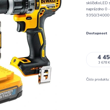
sklíčidloLED
naprázdno 0 -
9350/34000 úd
Dostupnost
4 45
3 678 K
Číslo produktu: