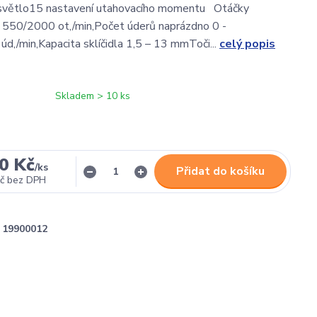
 světlo15 nastavení utahovacího momentu Otáčky
 550/2000 ot,/min,Počet úderů naprázdno 0 -
,/min,Kapacita sklíčidla 1,5 – 13 mmToči...
celý popis
Skladem > 10 ks
0 Kč
/
ks
Přidat do košíku
č
bez DPH
19900012