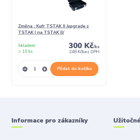
Změna : Kufr TSTAK II /upgrade z
TSTAK I na TSTAK II/
300 Kč
Skladem
/
ks
> 10 ks
248 Kč
bez DPH
Přidat do košíku
Informace pro zákazníky
Užitočn