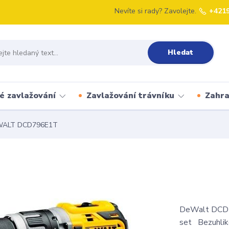
Nevíte si rady? Zavolejte.
+421
Hledat
é zavlažování
Zavlažování trávníku
Zahr
ALT DCD796E1T
DeWalt DCD79
set Bezuhliko