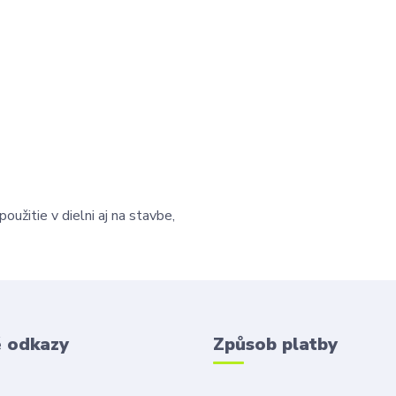
žitie v dielni aj na stavbe,
é odkazy
Způsob platby