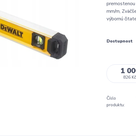
premostenou c
mm/m, Zväčše
výbornú čitate
Dostupnost
1 00
826 Kč
Číslo
produktu: