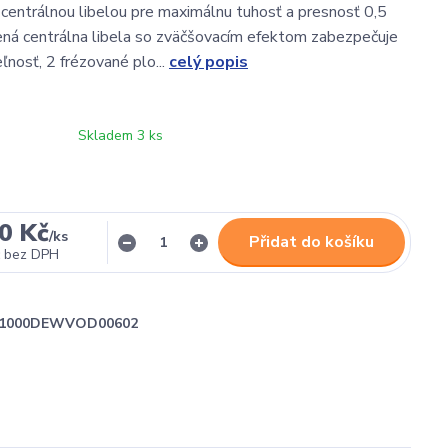
entrálnou libelou pre maximálnu tuhosť a presnosť 0,5
ná centrálna libela so zväčšovacím efektom zabezpečuje
ľnosť, 2 frézované plo...
celý popis
Skladem 3 ks
0 Kč
/
ks
Přidat do košíku
bez DPH
1000DEWVOD00602