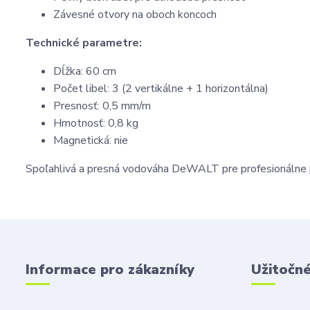
Závesné otvory na oboch koncoch
Technické parametre:
Dĺžka: 60 cm
Počet libel: 3 (2 vertikálne + 1 horizontálna)
Presnosť: 0,5 mm/m
Hmotnosť: 0,8 kg
Magnetická: nie
Spoľahlivá a presná vodováha DeWALT pre profesionálne pou
Informace pro zákazníky
Užitočn