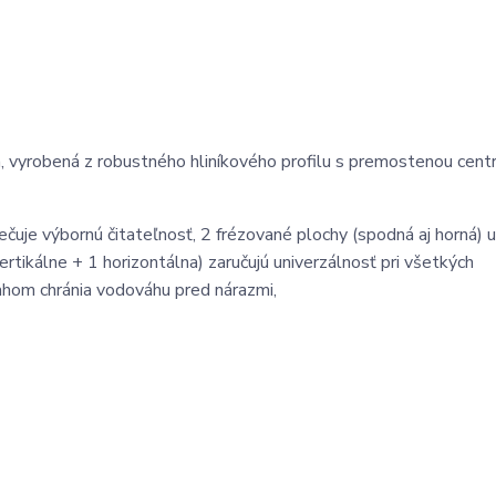
vyrobená z robustného hliníkového profilu s premostenou cent
čuje výbornú čitateľnosť, 2 frézované plochy (spodná aj horná) 
rtikálne + 1 horizontálna) zaručujú univerzálnosť pri všetkých
hom chránia vodováhu pred nárazmi,