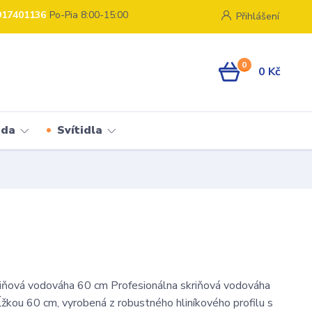
917401136
Po-Pia 8:00-15:00
Přihlášení
0
0 Kč
ada
Svítidla
ová vodováha 60 cm Profesionálna skriňová vodováha
ou 60 cm, vyrobená z robustného hliníkového profilu s