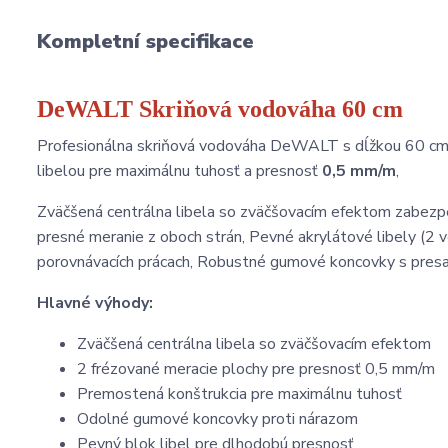
Kompletní specifikace
DeWALT Skriňová vodováha 60 cm
Profesionálna skriňová vodováha DeWALT s dĺžkou 60 cm, 
libelou pre maximálnu tuhosť a presnosť
0,5 mm/m
,
Zväčšená centrálna libela so zväčšovacím efektom zabezpe
presné meranie z oboch strán, Pevné akrylátové libely (2 ve
porovnávacích prácach, Robustné gumové koncovky s presa
Hlavné výhody:
Zväčšená centrálna libela so zväčšovacím efektom
2 frézované meracie plochy pre presnosť 0,5 mm/m
Premostená konštrukcia pre maximálnu tuhosť
Odolné gumové koncovky proti nárazom
Pevný blok libel pre dlhodobú presnosť