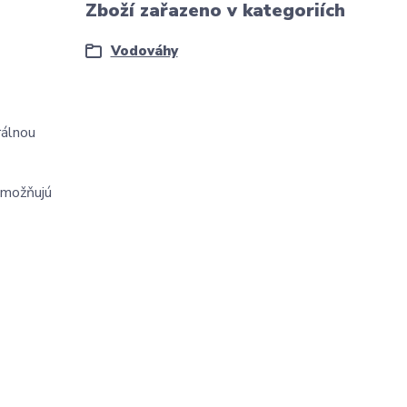
Zboží zařazeno v kategoriích
Vodováhy
rálnou
umožňujú