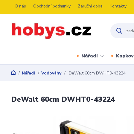
O nás
Obchodní podmínky
Záruční doba
Kontakty
Nářadí
Kapkov
Nářadí
Vodováhy
DeWalt 60cm DWHT0-43224
DeWalt 60cm DWHT0-43224