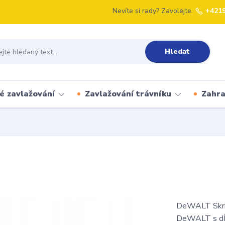
Nevíte si rady? Zavolejte.
+421
Hledat
é zavlažování
Zavlažování trávníku
Zahr
DeWALT Skriň
DeWALT s dĺžk