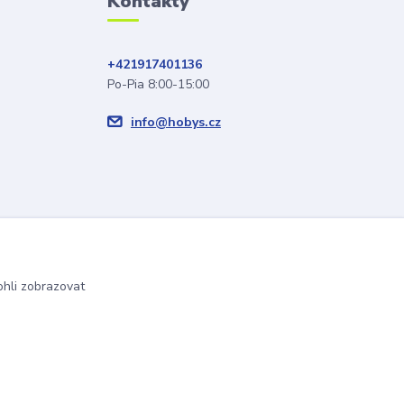
Kontakty
+421917401136
Po-Pia 8:00-15:00
info@hobys.cz
hli zobrazovat
Vytvořeno na
Eshop-rychle.cz