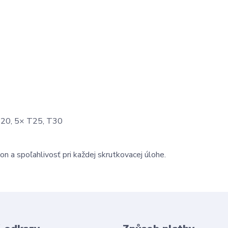
T20, 5× T25, T30
n a spoľahlivosť pri každej skrutkovacej úlohe.