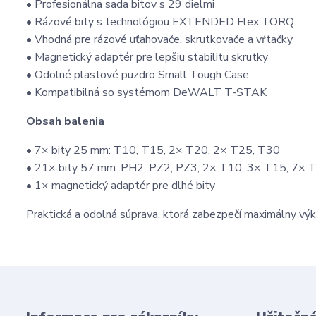
• Profesionálna sada bitov s 29 dielmi
• Rázové bity s technológiou EXTENDED Flex TORQ
• Vhodná pre rázové uťahovače, skrutkovače a vŕtačky
• Magnetický adaptér pre lepšiu stabilitu skrutky
• Odolné plastové puzdro Small Tough Case
• Kompatibilná so systémom DeWALT T-STAK
Obsah balenia
• 7× bity 25 mm: T10, T15, 2× T20, 2× T25, T30
• 21× bity 57 mm: PH2, PZ2, PZ3, 2× T10, 3× T15, 7× 
• 1× magnetický adaptér pre dlhé bity
Praktická a odolná súprava, ktorá zabezpečí maximálny výko