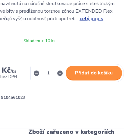
e navrhnutá na náročné skrutkovacie práce s elektrickým
ové bity s predĺženou torznou zónou EXTENDED Flex
ujú vyššiu odolnosť proti opotreb...
celý popis
Skladem > 10 ks
 Kč
/
ks
Přidat do košíku
bez DPH
9104561023
Zboží zařazeno v kategoriích