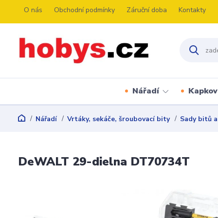
O nás
Obchodní podmínky
Záruční doba
Kontakty
Nářadí
Kapkov
Nářadí
Vrtáky, sekáče, šroubovací bity
Sady bitů a
DeWALT 29-dielna DT70734T