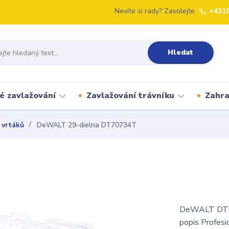
Nevíte si rady? Zavolejte.
+421
Hledat
é zavlažování
Zavlažování trávníku
Zahr
 vrtáků
DeWALT 29-dielna DT70734T
DeWALT DT70
popis Profes