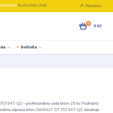
917401136
Po-Pia 8:00-15:00
Přihlášení
0
0 Kč
ada
Svítidla
734T-QZ – profesionálna sada bitov 29 ks Podrobný
ionálna súprava bitov DeWALT DT70734T-QZ obsahuje