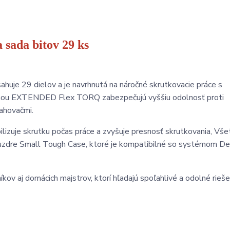
sada bitov 29 ks
e 29 dielov a je navrhnutá na náročné skrutkovacie práce s
zónou EXTENDED Flex TORQ zabezpečujú vyššiu odolnosť proti
ťahovačmi.
izuje skrutku počas práce a zvyšuje presnosť skrutkovania, Vše
uzdre Small Tough Case, ktoré je kompatibilné so systémom
kov aj domácich majstrov, ktorí hľadajú spoľahlivé a odolné rieše