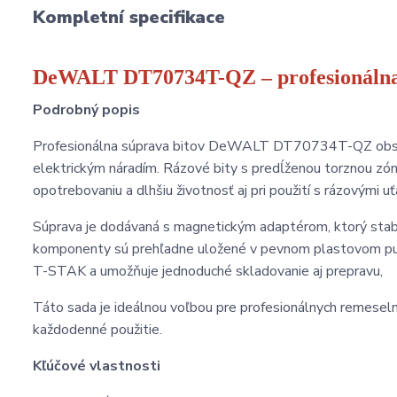
Kompletní specifikace
DeWALT DT70734T-QZ – profesionálna 
Podrobný popis
Profesionálna súprava bitov DeWALT DT70734T-QZ obsahuj
elektrickým náradím. Rázové bity s predĺženou torznou 
opotrebovaniu a dlhšiu životnosť aj pri použití s rázovými u
Súprava je dodávaná s magnetickým adaptérom, ktorý stabil
komponenty sú prehľadne uložené v pevnom plastovom p
T-STAK a umožňuje jednoduché skladovanie aj prepravu,
Táto sada je ideálnou voľbou pre profesionálnych remeselní
každodenné použitie.
Kľúčové vlastnosti