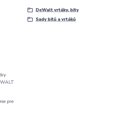
DeWalt vrtáky, bity
Sady bitů a vrtáků
tky
 DeWALT
nie pre