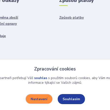
é odkazy
Způsob platby
Způsob platby
ýměna zboží
ční opravy
daje
Zpracování cookies
artneři potřebují Váš
souhlas
s použitím souborů cookies, aby Vám mo
informace týkající se Vašich zájmů.
Souhlasím
Nastavení