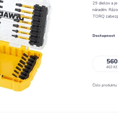
29 dielov a j
náradím. Ráz
TORQ zabezpeč
Dostupnost
560
463 Kč
Číslo produktu: