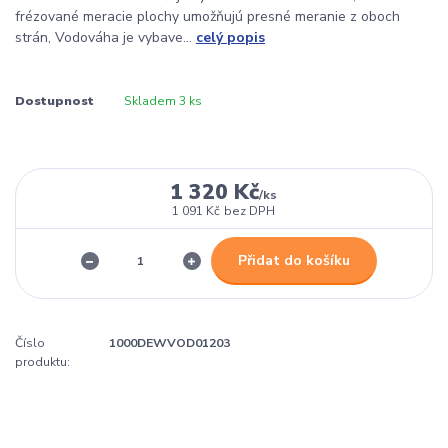
frézované meracie plochy umožňujú presné meranie z oboch
strán, Vodováha je vybave...
celý popis
Dostupnost
Skladem 3 ks
1 320 Kč
/
ks
1 091 Kč
bez DPH
Přidat do košíku
Číslo
1000DEWVOD01203
produktu: