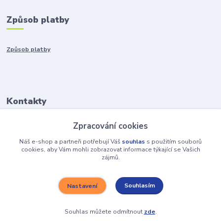
Způsob platby
Způsob platby
Kontakty
Zpracování cookies
+421917401136
Po-Pia 8:00-15:00
Náš e-shop a partneři potřebují Váš
souhlas
s použitím souborů
cookies, aby Vám mohli zobrazovat informace týkající se Vašich
zájmů.
info@hobys.cz
Souhlasím
Nastavení
Souhlas můžete odmítnout
zde
.
Vytvořeno na
Eshop-rychle.cz