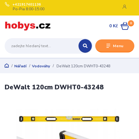
+421917401136
Po-Pia 8:00-15:00
0
0 Kč
Menu
Nářadí
Vodováhy
DeWalt 120cm DWHT0-43248
DeWalt 120cm DWHT0-43248