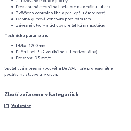
2 frézované meracie plochy
Premostená centrálna libela pre maximálnu tuhosť
Zväčšená centrálna libela pre lepšiu čitateľnosť
Odolné gumové koncovky proti nárazom
Závesné otvory a úchopy pre ľahkú manipuláciu
Technické parametre:
Dĺžka: 1200 mm
Počet libel: 3 (2 vertikálne + 1 horizontálna)
Presnosť: 0,5 mm/m
Spoľahlivá a presná vodováha DeWALT pre profesionálne
použitie na stavbe aj v dielni,
Zboží zařazeno v kategoriích
Vodováhy