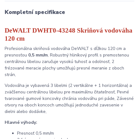
Kompletní specifikace
DeWALT DWHT0-43248 Skriňová vodováha
120 cm
Profesionálna skriňová vodováha DeWALT s dĺžkou 120 cm a
presnosťou
0,5 mm/m
, Robustný hliníkový profil s premostenou
centrálnou libelou zaručuje vysokú tuhosť a odolnosť, 2
frézované meracie plochy umožňujú presné meranie z oboch
strán,
Vodováha je vybavená 3 libelmi (2 vertikálne + 1 horizontálna) a
zväčšenou centrálnou libelou pre maximálnu čitateľnosť, Pevné
tvarované gumové koncovky chránia vodováhu pri páde, Závesné
otvory na oboch koncoch umožňujú jednoduché zavesenie v
dielni alebo dodávke,
Hlavné výhody:
Presnosť 0,5 mm/m