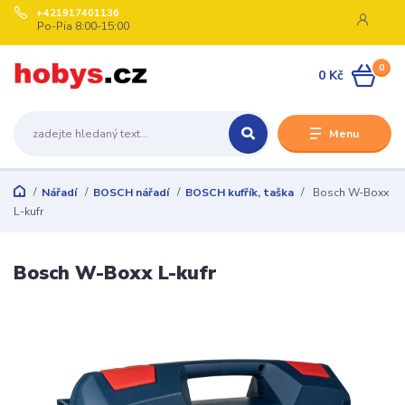
+421917401136
Po-Pia 8:00-15:00
0
0 Kč
Menu
Nářadí
BOSCH nářadí
BOSCH kufřík, taška
Bosch W-Boxx
L-kufr
Bosch W-Boxx L-kufr