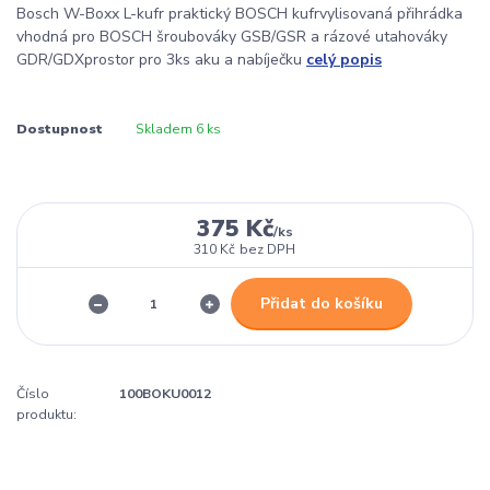
Bosch W-Boxx L-kufr praktický BOSCH kufrvylisovaná přihrádka
vhodná pro BOSCH šroubováky GSB/GSR a rázové utahováky
GDR/GDXprostor pro 3ks aku a nabíječku
celý popis
Dostupnost
Skladem 6 ks
375 Kč
/
ks
310 Kč
bez DPH
Přidat do košíku
Číslo
100BOKU0012
produktu: