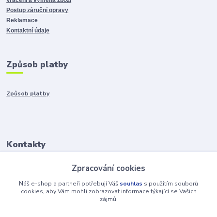
Postup záruční opravy
Reklamace
Kontaktní údaje
Způsob platby
Způsob platby
Kontakty
Zpracování cookies
+421917401136
Po-Pia 8:00-15:00
Náš e-shop a partneři potřebují Váš
souhlas
s použitím souborů
cookies, aby Vám mohli zobrazovat informace týkající se Vašich
zájmů.
info@hobys.cz