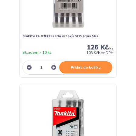
Makita D-03888 sada vrtáků SDS Plus 5ks
125 Kč
/
ks
Skladem > 10 ks
103 Kč
bez DPH
Přidat do košíku