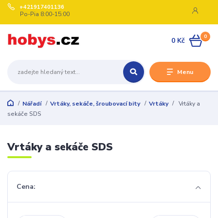
+421917401136
Po-Pia 8:00-15:00
0
0 Kč
Menu
Nářadí
Vrtáky, sekáče, šroubovací bity
Vrtáky
Vrtáky a
sekáče SDS
Vrtáky a sekáče SDS
Cena: