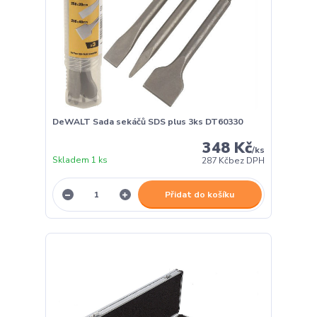
DeWALT Sada sekáčů SDS plus 3ks DT60330
348 Kč
/
ks
Skladem 1 ks
287 Kč
bez DPH
Přidat do košíku