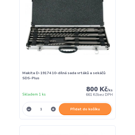
Makita D-19174 10-dílná sada vrtáků a sekáčů
SDS-Plus
800 Kč
/
ks
Skladem 1 ks
661 Kč
bez DPH
Přidat do košíku