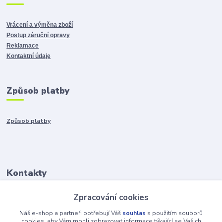
Vrácení a výměna zboží
Postup záruční opravy
Reklamace
Kontaktní údaje
Způsob platby
Způsob platby
Kontakty
Zpracování cookies
+421917401136
Po-Pia 8:00-15:00
Náš e-shop a partneři potřebují Váš
souhlas
s použitím souborů
cookies, aby Vám mohli zobrazovat informace týkající se Vašich