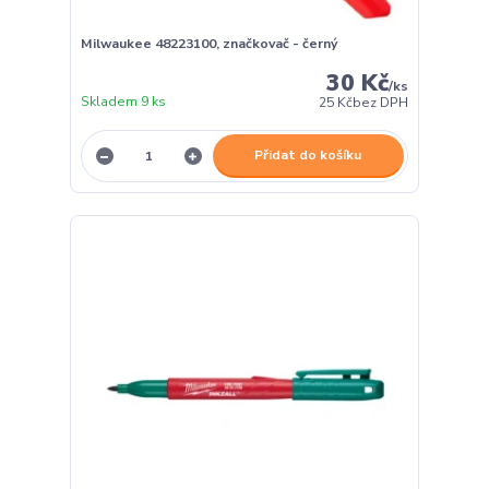
Milwaukee 48223100, značkovač - černý
30 Kč
/
ks
Skladem 9 ks
25 Kč
bez DPH
Přidat do košíku