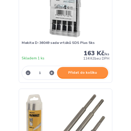
Makita D-36049 sada vrtáků SDS Plus 5ks
163 Kč
/
ks
Skladem 1 ks
134 Kč
bez DPH
Přidat do košíku