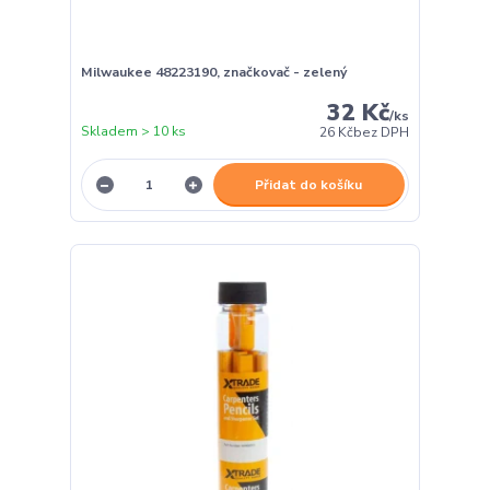
Milwaukee 48223190, značkovač - zelený
32 Kč
/
ks
Skladem > 10 ks
26 Kč
bez DPH
Přidat do košíku