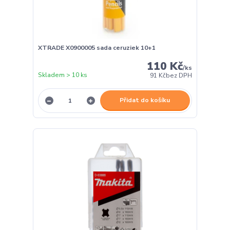
XTRADE X0900005 sada ceruziek 10+1
110 Kč
/
ks
Skladem > 10 ks
91 Kč
bez DPH
Přidat do košíku