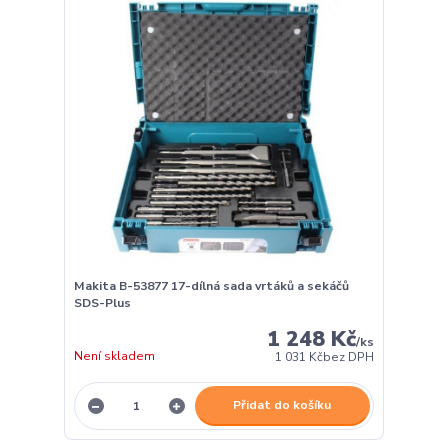
Makita B-53877 17-dílná sada vrtáků a sekáčů
SDS-Plus
1 248 Kč
/
ks
Není skladem
1 031 Kč
bez DPH
Přidat do košíku