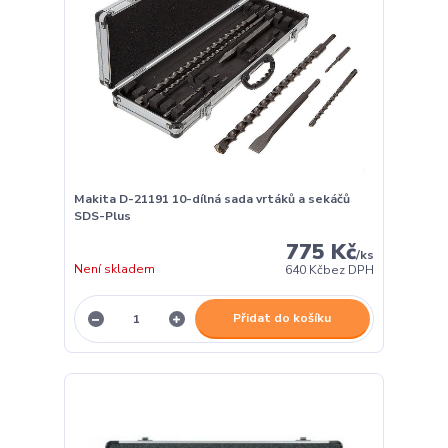
Makita D-21191 10-dílná sada vrtáků a sekáčů
SDS-Plus
775 Kč
/
ks
Není skladem
640 Kč
bez DPH
Přidat do košíku