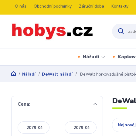
O nás
Obchodní podmínky
Záruční doba
Kontakty
Nářadí
Kapkov
Nářadí
DeWalt nářadí
DeWalt horkovzdušné pistol
DeWalt
Cena:
Nejnověj
Kč
Kč