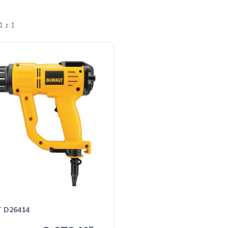
1 z 1
 D26414