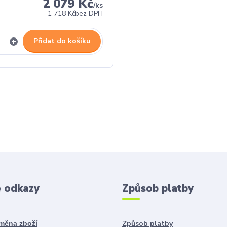
2 079 Kč
/
ks
1 718 Kč
bez DPH
Přidat do košíku
é odkazy
Způsob platby
Způsob platby
ýměna zboží