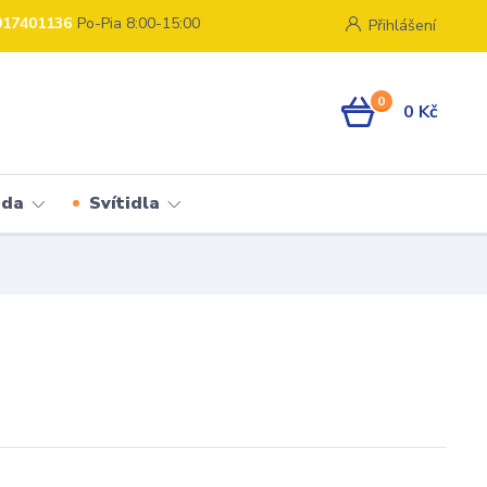
917401136
Po-Pia 8:00-15:00
Přihlášení
0
0 Kč
ada
Svítidla