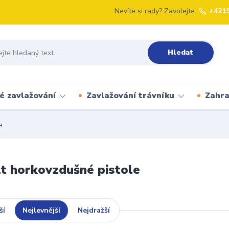
Nevíte si rady? Zavolejte.
+421
Hledat
é zavlažování
Zavlažování trávníku
Zahr
e
 horkovzdušné pistole
ší
Nejlevnější
Nejdražší