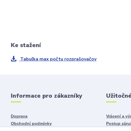
Ke stažení
Tabuľka max počtu rozprašovačov
Informace pro zákazníky
Užitočn
Doprava
Vrácení a v
Obchodní podmínky
Postup záru
Odstoupení od smlouvy
Reklamace