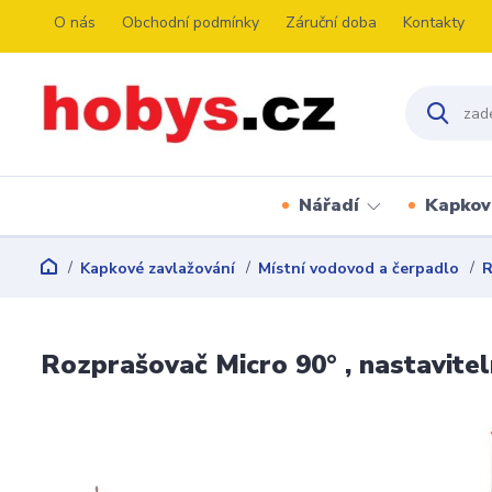
O nás
Obchodní podmínky
Záruční doba
Kontakty
Nářadí
Kapkov
Kapkové zavlažování
Místní vodovod a čerpadlo
R
Rozprašovač Micro 90° , nastavitel