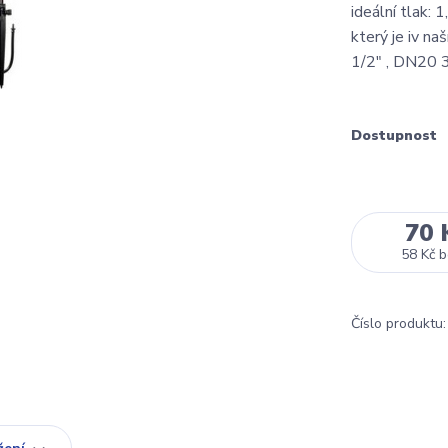
ideální tlak: 
který je iv n
1/2" , DN20 3
Dostupnost
70 
58 Kč
b
Číslo produktu: