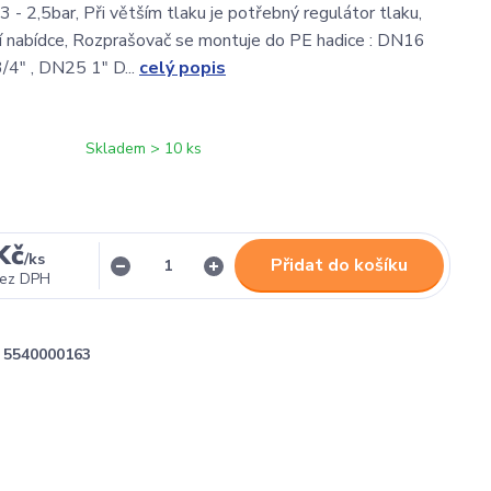
1,3 - 2,5bar, Při větším tlaku je potřebný regulátor tlaku,
aší nabídce, Rozprašovač se montuje do PE hadice : DN16
/4" , DN25 1" D...
celý popis
Skladem > 10 ks
Kč
/
ks
Přidat do košíku
ez DPH
5540000163