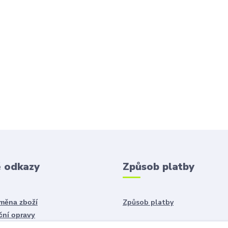
é odkazy
Způsob platby
Způsob platby
ýměna zboží
ční opravy