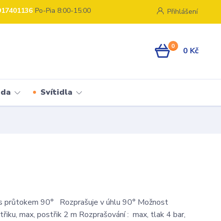
917401136
Po-Pia 8:00-15:00
Přihlášení
0
0 Kč
ada
Svítidla
s průtokem 90° Rozprašuje v úhlu 90° Možnost
třiku, max, postřik 2 m Rozprašování : max, tlak 4 bar,