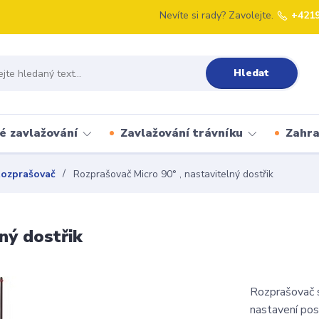
Nevíte si rady? Zavolejte.
+421
Hledat
é zavlažování
Zavlažování trávníku
Zahr
ozprašovač
Rozprašovač Micro 90° , nastavitelný dostřik
ný dostřik
Rozprašovač 
nastavení pos