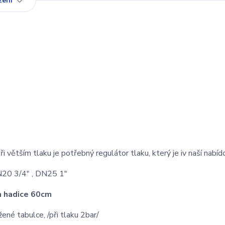
žení
 Při větším tlaku je potřebný regulátor tlaku, který je iv naší nabíd
N20 3/4" , DN25 1"
m hadice 60cm
ené tabulce, /při tlaku 2bar/