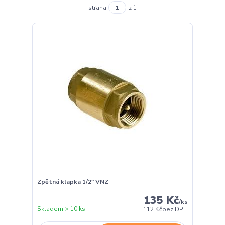
strana
z 1
Zpětná klapka 1/2" VNZ
135 Kč
/
ks
Skladem > 10 ks
112 Kč
bez DPH