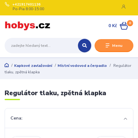
+421917401136
Po-Pia 8:00-15:00
0
0 Kč
Menu
Kapkové zavlažování
Místní vodovod a čerpadlo
Regulátor
tlaku, zpětná klapka
Regulátor tlaku, zpětná klapka
Cena: