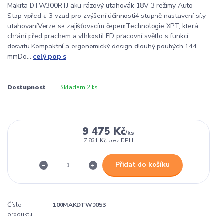
Makita DTW300RTJ aku rázový utahovák 18V 3 režimy Auto-
Stop vpřed a 3 vzad pro zvýšení účinnosti4 stupně nastavení síly
utahováníVerze se zajišťovacím čepemTechnologie XPT, která
chrání před prachem a vlhkostíLED pracovní světlo s funkcí
dosvitu Kompaktní a ergonomický design dlouhý pouhých 144
mmDo...
celý popis
Dostupnost
Skladem 2 ks
9 475 Kč
/
ks
7 831 Kč
bez DPH
Přidat do košíku
Číslo
100MAKDTW0053
produktu: