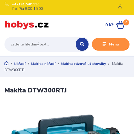
+421917401136
Po-Pia 8:00-15:00
0
0 Kč
Menu
Nářadí
Makita nářadí
Makita rázové utahováky
Makita
DTW300RTJ
Makita DTW300RTJ