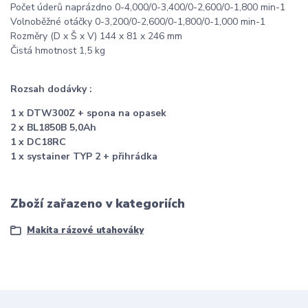
Počet úderů naprázdno 0-4,000/0-3,400/0-2,600/0-1,800 min-1
Volnoběžné otáčky 0-3,200/0-2,600/0-1,800/0-1,000 min-1
Rozměry (D x Š x V) 144 x 81 x 246 mm
Čistá hmotnost 1,5 kg
Rozsah dodávky :
1 x DTW300Z + spona na opasek
2 x BL1850B 5,0Ah
1 x DC18RC
1 x systainer TYP 2 + přihrádka
Zboží zařazeno v kategoriích
Makita rázové utahováky