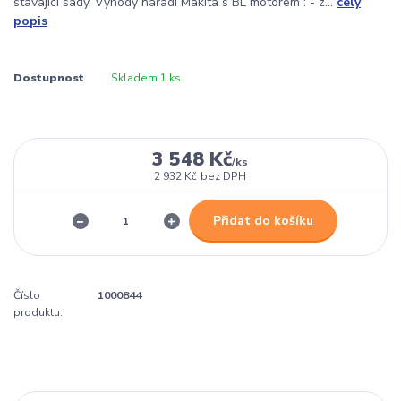
stávající sady, Výhody nářadí Makita s BL motorem : - z...
celý
popis
Dostupnost
Skladem 1 ks
3 548 Kč
/
ks
2 932 Kč
bez DPH
Přidat do košíku
Číslo
1000844
produktu: