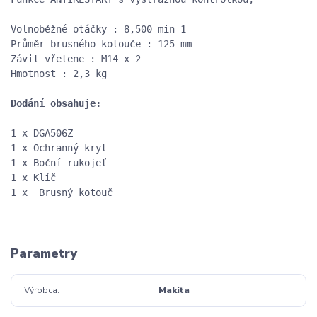
Volnoběžné otáčky : 8,500 min-1

Průměr brusného kotouče
 : 
125 mm

Závit vřetene
 : 
M14 x 2

Dodání obsahuje:
1 x DGA506Z

1 x Ochranný kryt

1 x Boční rukojeť

1 x Klíč

1 x  Brusný kotouč
Parametry
Výrobca
Makita