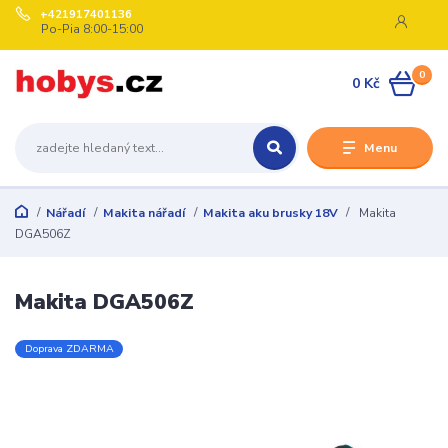
+421917401136
Po-Pia 8:00-15:00
0
0 Kč
Menu
Nářadí
Makita nářadí
Makita aku brusky 18V
Makita
DGA506Z
Makita DGA506Z
Doprava ZDARMA