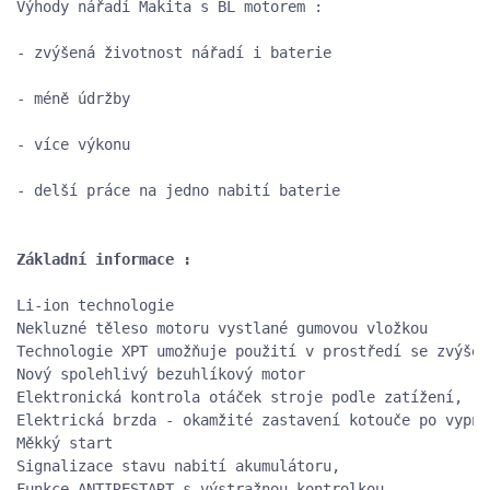
Výhody nářadí Makita s BL motorem :

- zvýšená životnost nářadí i baterie

- méně údržby

- více výkonu

- delší práce na jedno nabití baterie

Li-ion technologie

Nekluzné těleso motoru vystlané gumovou vložkou

Technologie XPT umožňuje použití v prostředí se zvýšen
Nový spolehlivý bezuhlíkový motor 

Elektronická kontrola otáček stroje podle zatížení,

Elektrická brzda - okamžité zastavení kotouče po vypnut
Měkký start

Signalizace stavu nabití akumulátoru,

Funkce ANTIRESTART s výstražnou kontrolkou,
