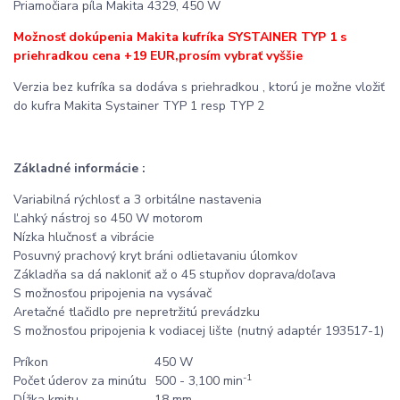
Priamočiara píla Makita 4329, 450 W
Možnosť dokúpenia Makita kufríka SYSTAINER TYP 1 s
priehradkou
cena +19 EUR,prosím vybrať vyššie
Verzia bez kufríka sa dodáva s priehradkou , ktorú je možne vložiť
do kufra Makita Systainer TYP 1 resp TYP 2
Základné informácie :
Variabilná rýchlosť a 3 orbitálne nastavenia
Ľahký nástroj so 450 W motorom
Nízka hlučnosť a vibrácie
Posuvný prachový kryt bráni odlietavaniu úlomkov
Základňa sa dá nakloniť až o 45 stupňov doprava/doľava
S možnosťou pripojenia na vysávač
Aretačné tlačidlo pre nepretržitú prevádzku
S možnosťou pripojenia k vodiacej lište (nutný adaptér 193517-1)
Príkon
450 W
-1
Počet úderov za minútu
500 - 3,100 min
Dĺžka kmitu
18 mm