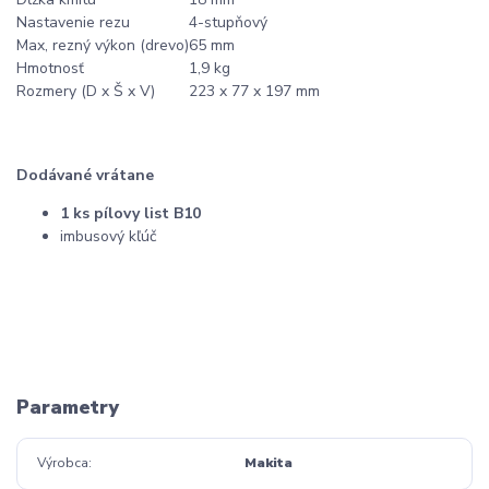
Nastavenie rezu
4-stupňový
Max, rezný výkon (drevo)
65 mm
Hmotnosť
1,9 kg
Rozmery (D x Š x V)
223 x 77 x 197 mm
Dodávané vrátane
1 ks pílovy list B10
imbusový kľúč
Parametry
Výrobca
Makita