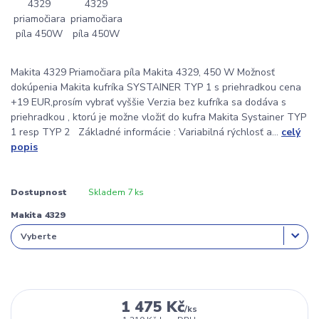
Makita 4329 Priamočiara píla Makita 4329, 450 W Možnosť
dokúpenia Makita kufríka SYSTAINER TYP 1 s priehradkou cena
+19 EUR,prosím vybrať vyššie Verzia bez kufríka sa dodáva s
priehradkou , ktorú je možne vložiť do kufra Makita Systainer TYP
1 resp TYP 2 Základné informácie : Variabilná rýchlosť a...
celý
popis
Dostupnost
Skladem 7 ks
Makita 4329
1 475 Kč
/
ks