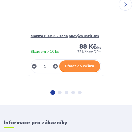
Makita B-06292 sada pilových listů 3ks
Makita D-3490
88 Kč
/
ks
Skladem > 10 ks
Skladem 5 ks
72 Kč
bez DPH
Přidat do košíku
Informace pro zákazníky