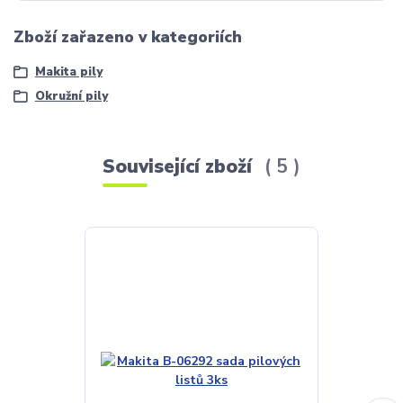
Zboží zařazeno v kategoriích
Makita pily
Okružní pily
Související zboží
5